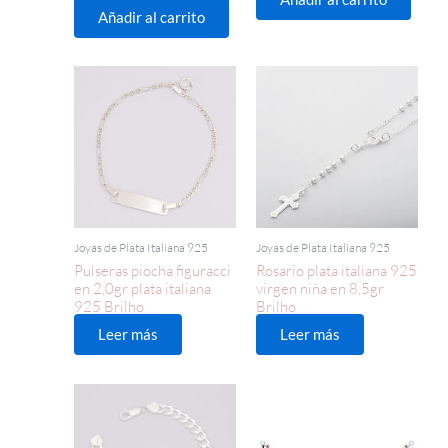
Añadir al carrito
Joyas de Plata Italiana 925
Joyas de Plata Italiana 925
Pulseras piocha figuracci
Rosario plata italiana 925
en 2,0gr plata italiana
virgen niña en 8,5gr
925 Brilho
Brilho
Leer más
Leer más