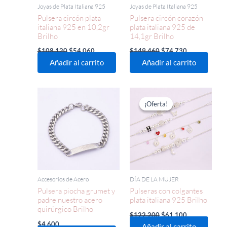
Joyas de Plata Italiana 925
Joyas de Plata Italiana 925
Pulsera circón plata
Pulsera circón corazón
italiana 925 en 10,2gr
plata italiana 925 de
Brilho
14,1gr Brilho
$
108.120
$
54.060
$
149.460
$
74.730
Añadir al carrito
Añadir al carrito
El
El
precio
precio
¡Oferta!
¡Oferta!
original
actual
era:
es:
$122.200.
$61.100.
Accesorios de Acero
DÍA DE LA MUJER
Pulsera piocha grumet y
Pulseras con colgantes
padre nuestro acero
plata italiana 925 Brilho
quirúrgico Brilho
$
122.200
$
61.100
$
4.600
Añadir al carrito