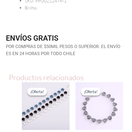
SKU: PPU0222476-1
Brilho.
ENVÍOS GRATIS
POR COMPRAS DE $50MIL PESOS O SUPERIOR. EL ENVÍO
ES EN 24 HORAS POR TODO CHILE
Productos relacionados
El
El
El
El
precio
precio
precio
precio
¡Oferta!
¡Oferta!
¡Oferta!
¡Oferta!
original
actual
original
actual
era:
es:
era:
es:
$108.120.
$54.060.
$149.460.
$74.730.