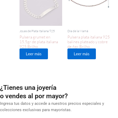
Joyas de Plata Italiana 925
Día de la Mamá
Pulsera grumet en
Pulsera plata italiana 925
15,5gr de plata italiana
balines plateado y cobre
925 Brilho
de 6gr Brilho
Leer más
Leer más
¿Tienes una joyería
o vendes al por mayor?
Ingresa tus datos y accede a nuestros precios especiales y
colecciones exclusivas para mayoristas.