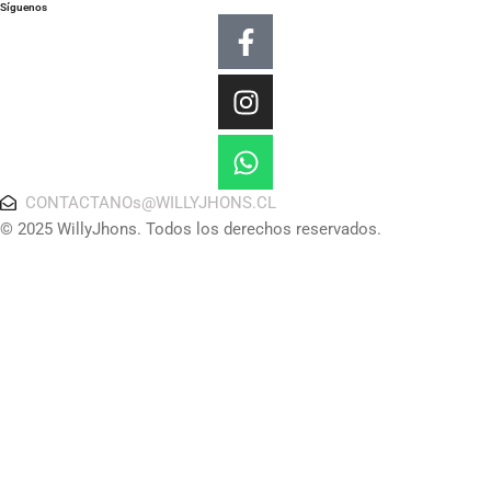
Síguenos
Facebook-
Instagram
Whatsapp
f
CONTACTANOs@WILLYJHONS.CL
© 2025 WillyJhons. Todos los derechos reservados.