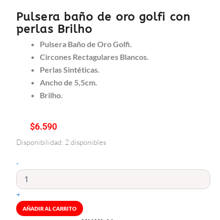
Pulsera baño de oro golfi con
perlas Brilho
Pulsera Baño de Oro Golfi.
Circones Rectagulares Blancos.
Perlas Sintéticas.
Ancho de 5,5cm.
Brilho.
$
6.590
Disponibilidad:
2 disponibles
Pulsera
baño
-
de
oro
golfi
+
con
perlas
AÑADIR AL CARRITO
Brilho