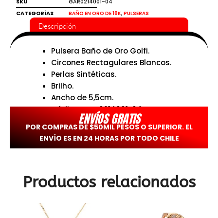
SKU
GAR0214001-04
cantidad
CATEGORÍAS
,
BAÑO EN ORO DE 18K
PULSERAS
Descripción
Pulsera Baño de Oro Golfi.
Circones Rectagulares Blancos.
Perlas Sintéticas.
Brilho.
Ancho de 5,5cm.
Código: GAR0214001-04
ENVÍOS GRATIS
POR COMPRAS DE $50MIL PESOS O SUPERIOR. EL
ENVÍO ES EN 24 HORAS POR TODO CHILE
Productos relacionados