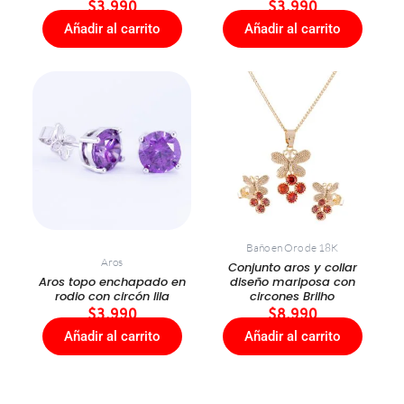
$
3.990
$
3.990
Añadir al carrito
Añadir al carrito
Baño en Oro de 18K
Aros
Conjunto aros y collar
Aros topo enchapado en
diseño mariposa con
rodio con circón lila
circones Brilho
$
3.990
$
8.990
Añadir al carrito
Añadir al carrito