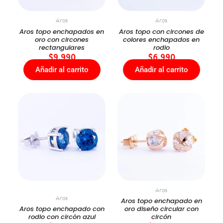
Aros
Aros
Aros topo enchapados en
Aros topo con circones de
oro con circones
colores enchapados en
rectangulares
rodio
$
9.990
$
6.990
Añadir al carrito
Añadir al carrito
Aros
Aros
Aros topo enchapado en
Aros topo enchapado con
oro diseño circular con
rodio con circón azul
circón