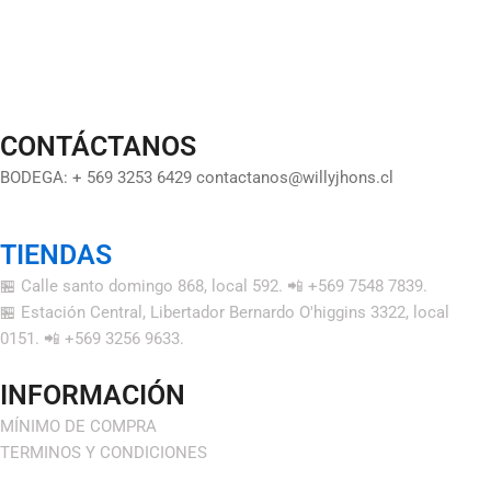
CONTÁCTANOS
BODEGA: + 569 3253 6429 contactanos@willyjhons.cl
TIENDAS
🏪 Calle santo domingo 868, local 592. 📲 +569 7548 7839.
🏪 Estación Central, Libertador Bernardo O'higgins 3322, local
0151. 📲 +569 3256 9633.
INFORMACIÓN
MÍNIMO DE COMPRA
TERMINOS Y CONDICIONES