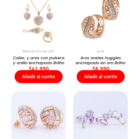
Baño en Oro de 18K
Aros
Collar, y aros con pulsera
Aros aretes huggies
y anillo enchapado Brilho
enchapado en oro Brilho
$
41.990
$
6.990
Añadir al carrito
Añadir al carrito