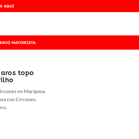
S AQUÍ
ARIO MAYORISTA
 aros topo
ilho
Circones en Mariposa.
sa con Circones.
Oro.