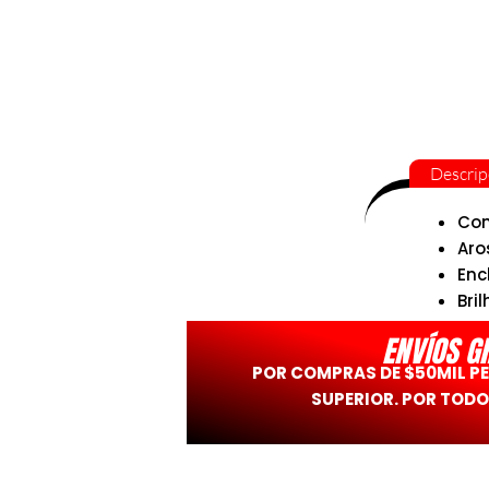
Descrip
Con
Aro
Enc
Bril
SKU
ENVÍOS G
POR COMPRAS DE $50MIL P
SUPERIOR. POR TODO