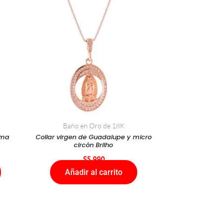
Baño en Oro de 18K
ima
Collar virgen de Guadalupe y micro
circón Brilho
$
5.990
Añadir al carrito