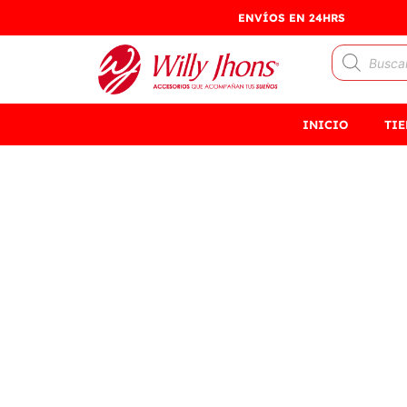
Ir
ENVÍOS EN 24HRS
al
Búsqueda
contenido
de
productos
INICIO
TI