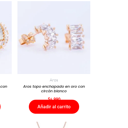
Aros
 con
Aros topo enchapado en oro con
circón blanco
$
4.990
Añadir al carrito