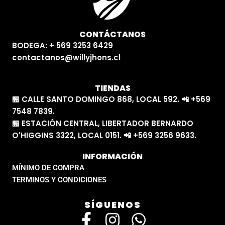
CONTÁCTANOS
BODEGA: + 569 3253 6429
contactanos@willyjhons.cl
TIENDAS
🏪 CALLE SANTO DOMINGO 868, LOCAL 592. 📲 +569
7548 7839.
🏪 ESTACIÓN CENTRAL, LIBERTADOR BERNARDO
O'HIGGINS 3322, LOCAL 0151. 📲 +569 3256 9633.
INFORMACIÓN
MÍNIMO DE COMPRA
TERMINOS Y CONDICIONES
SÍGUENOS
F
I
W