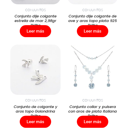
CONJUNTOS
CONJUNTOS
Conjunto dije colgante
Conjunto dije colgante de
estrella de mar 2,98gr
ave y aros topo plata 925
Brilho
Brilho
Leer más
Leer más
CONJUNTOS
CONJUNTOS
Conjunto de colgante y
Conjunto collar y pulsera
aros topo Golondrina
con aros de plata italiana
Brilho
Brilho
Leer más
Leer más