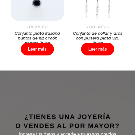
CONJUNTOS
CONJUNTOS
Conjunto plata italiana
Conjunto de collar y aros
puntos de luz circón
con pulsera plata 925
negros Brilho
Brilho
Leer más
Leer más
¿TIENES UNA JOYERÍA
O VENDES AL POR MAYOR?
Ingresa tus datos y accede a nuestros precios