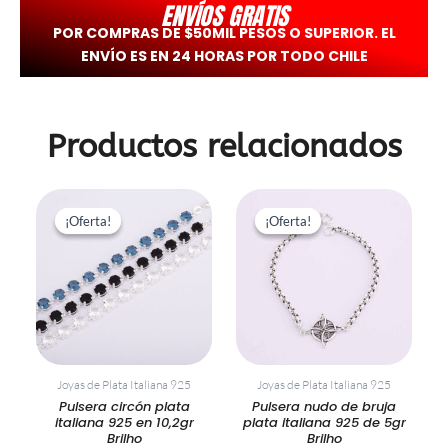
ENVÍOS GRATIS
POR COMPRAS DE $50MIL PESOS O SUPERIOR. EL
ENVÍO ES EN 24 HORAS POR TODO CHILE
Productos relacionados
El
El
El
El
precio
precio
precio
precio
¡Oferta!
¡Oferta!
¡Oferta!
¡Oferta!
original
actual
original
actual
era:
es:
era:
es:
$108.120.
$54.060.
$55.000.
$27.50
Joyas de Plata Italiana 925
Joyas de Plata Italiana 925
Pulsera circón plata
Pulsera nudo de bruja
italiana 925 en 10,2gr
plata italiana 925 de 5gr
Brilho
Brilho