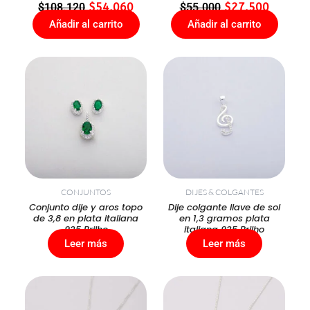
$
108.120
$
54.060
$
55.000
$
27.500
Añadir al carrito
Añadir al carrito
CONJUNTOS
DIJES & COLGANTES
Conjunto dije y aros topo
Dije colgante llave de sol
de 3,8 en plata italiana
en 1,3 gramos plata
925 Brilho
italiana 925 Brilho
Leer más
Leer más