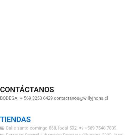
CONTÁCTANOS
BODEGA: + 569 3253 6429 contactanos@willyjhons.cl
TIENDAS
🏪 Calle santo domingo 868, local 592. 📲 +569 7548 7839.