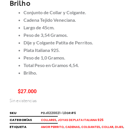
Brilho
Conjunto de Collar y Colgante.
Cadena Tejido Veneciana.
Largo de 45cm.
Peso de 3,54 Gramos.
Dije y Colgante Patita de Perritos.
Plata Italiana 925.
Peso de 1,0 Gramos.
Total Peso en Gramos 4,54.
Brilho.
$
27.000
Sin existencias
SKU
PDJ0220021-1,0GR#6
CATEGORÍAS
,
COLLARES
JOYAS DE PLATA ITALIANA 925
ETIQUETA
,
,
,
,
,
AMOR PERRITO
CADENAS
COLGANTES
COLLAR
DIJES