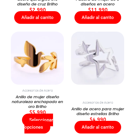
diseño de cruz Brilho
diseños en acero
$
2.990
$
11.990
Añadir al carrito
Añadir al carrito
Este
producto
tiene
múltiples
variantes.
Las
opciones
se
Accesorios de Acero
pueden
Anillo de mujer diseño
elegir
naturaleza enchapado en
Accesorios de Acero
oro Brilho
en
Anillo de acero para mujer
$
5.990
diseño estrellas Brilho
la
$
4.990
Seleccionar
página
opciones
Añadir al carrito
de