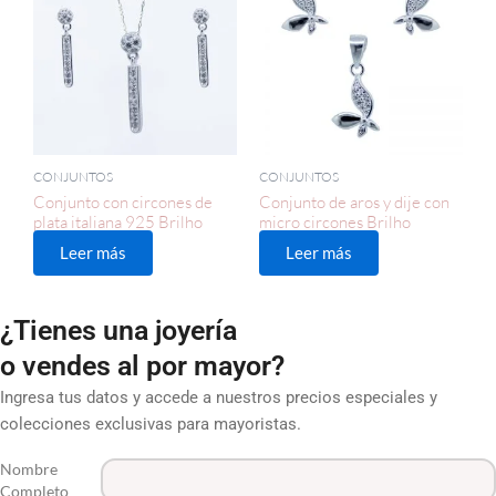
CONJUNTOS
CONJUNTOS
Conjunto con circones de
Conjunto de aros y dije con
plata italiana 925 Brilho
micro circones Brilho
Leer más
Leer más
¿Tienes una joyería
o vendes al por mayor?
Ingresa tus datos y accede a nuestros precios especiales y
colecciones exclusivas para mayoristas.
Nombre
Completo