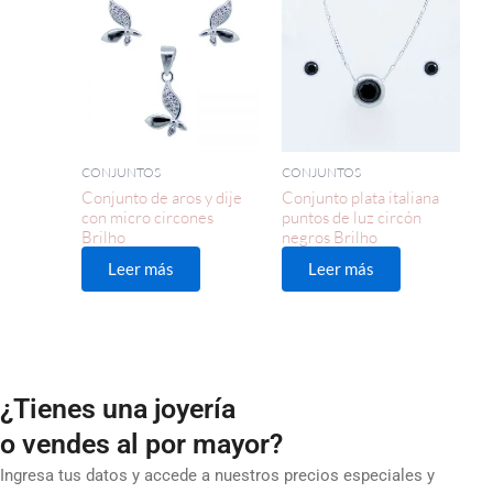
CONJUNTOS
CONJUNTOS
Conjunto de aros y dije
Conjunto plata italiana
con micro circones
puntos de luz circón
Brilho
negros Brilho
Leer más
Leer más
¿Tienes una joyería
o vendes al por mayor?
Ingresa tus datos y accede a nuestros precios especiales y