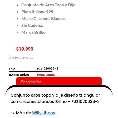
Conjunto de Aros Topo y Dije.
Plata Italiana 925.
Micro Circones Blancos.
Sin Cadena.
Marca Brilho
$
19.990
Sin existencias
SKU
PJS1020036-2
CATEGORÍAS
PROMOCIÓN
Descripción
Conjunto aros topo y dije diseño triangular
con circones blancos Brilho – PJS1020036-2
-> Más de
Willy Jhons