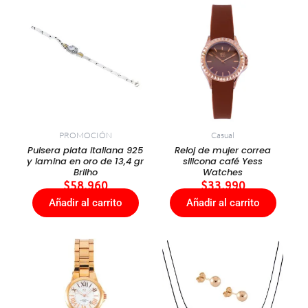
PROMOCIÓN
Casual
Pulsera plata italiana 925
Reloj de mujer correa
y lamina en oro de 13,4 gr
silicona café Yess
Brilho
Watches
$
58.960
$
33.990
Añadir al carrito
Añadir al carrito