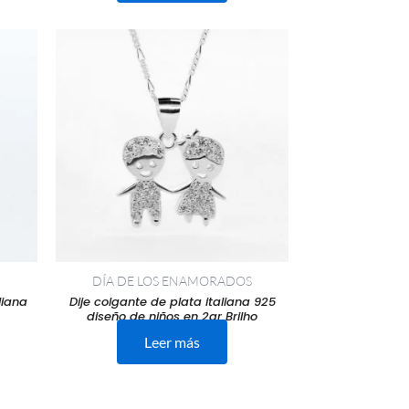
DÍA DE LOS ENAMORADOS
liana
Dije colgante de plata italiana 925
diseño de niños en 2gr Brilho
Leer más