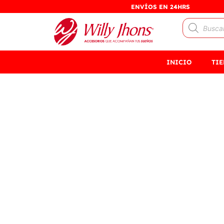
Ir
ENVÍOS EN 24HRS
al
Búsqueda
contenido
de
productos
INICIO
TI