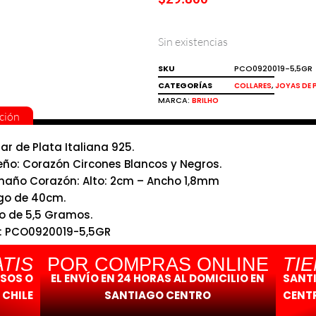
Sin existencias
SKU
PCO0920019-5,5GR
CATEGORÍAS
,
COLLARES
JOYAS DE 
MARCA:
BRILHO
ción
lar de Plata Italiana 925.
eño: Corazón Circones Blancos y Negros.
año Corazón: Alto: 2cm – Ancho 1,8mm
go de 40cm.
o de 5,5 Gramos.
: PCO0920019-5,5GR
ho.
TIS
POR COMPRAS ONLINE
TI
ESOS O
EL ENVÍO EN 24 HORAS AL DOMICILIO EN
SANT
 CHILE
SANTIAGO CENTRO
CENTR