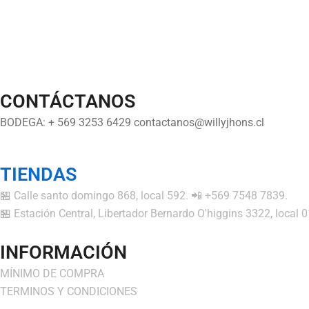
CONTÁCTANOS
BODEGA: + 569 3253 6429 contactanos@willyjhons.cl
TIENDAS
🏪 Calle santo domingo 868, local 592. 📲 +569 7548 7839.
🏪 Estación Central, Libertador Bernardo O'higgins 3322, local
INFORMACIÓN
MÍNIMO DE COMPRA
TERMINOS Y CONDICIONES