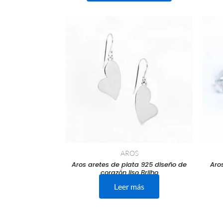
AROS
Aros aretes de plata 925 diseño de
Aro
corazón liso Brilho
Leer más