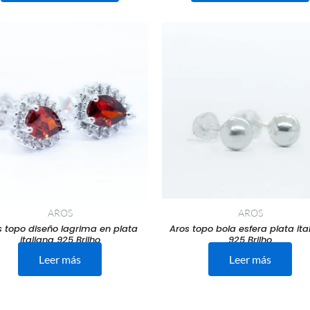
AROS
AROS
s topo diseño lagrima en plata
Aros topo bola esfera plata ita
italiana 925 Brilho
925 Brilho
Leer más
Leer más