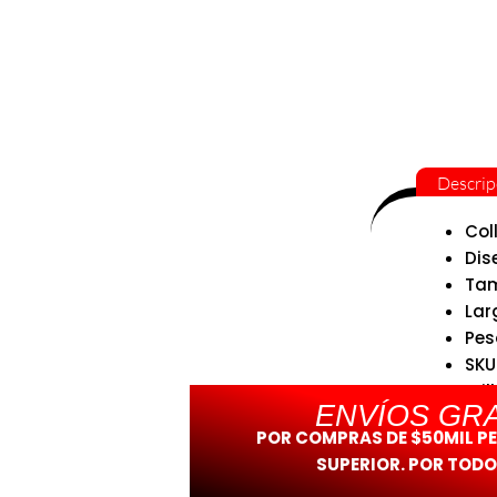
Descrip
Col
Dis
Tam
Lar
Pes
SKU
Bril
ENVÍOS GRA
POR COMPRAS DE $50MIL P
SUPERIOR. POR TODO