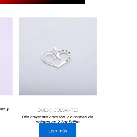
o
0.
lla y
DIJES & COLGANTES
Dije colgante corazón y circones de
colores en 2,2gr Brilho
Leer más