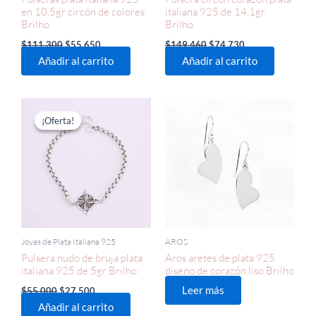
en 10,5gr circón de colores
italiana 925 de 14,1gr
Brilho
Brilho
$
111.300
$
55.650
$
149.460
$
74.730
Añadir al carrito
Añadir al carrito
El
El
precio
precio
¡Oferta!
¡Oferta!
original
actual
era:
es:
$55.000.
$27.500.
Joyas de Plata Italiana 925
AROS
Pulsera nudo de bruja plata
Aros aretes de plata 925
italiana 925 de 5gr Brilho
diseño de corazón liso Brilho
Leer más
$
55.000
$
27.500
Añadir al carrito