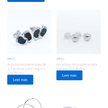
AROS
AROS
Aros topos diseño pies de
Aros topo bola esfera plata
1,9 gramos color negro y
italiana 925 Brilho
azul Brilho
Leer más
Leer más