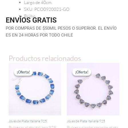
Largo de 40cm.
SKU: PCO0920021-GO
Brilho.
ENVÍOS GRATIS
POR COMPRAS DE $50MIL PESOS O SUPERIOR. EL ENVÍO
ES EN 24 HORAS POR TODO CHILE
Productos relacionados
El
El
El
El
precio
precio
precio
precio
¡Oferta!
¡Oferta!
¡Oferta!
¡Oferta!
original
actual
original
actual
era:
es:
era:
es:
$111.300.
$55.650.
$149.460.
$74.730.
Joyas de Plata Italiana 925
Joyas de Plata Italiana 925
Pulseras plata italiana 925
Pulsera circón corazón plata