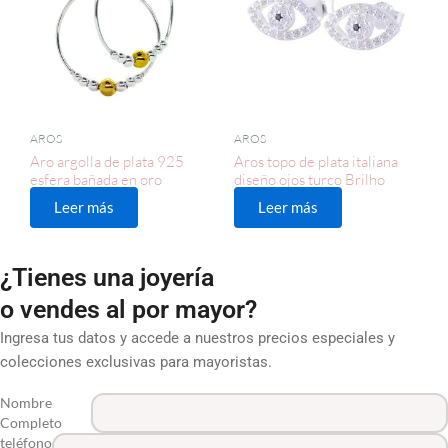
AROS
AROS
Aro argolla de plata 925
Aros topo de plata italiana
esfera bañada en oro
diseño ojos turco Brilho
Leer más
Leer más
¿Tienes una joyería
o vendes al por mayor?
Ingresa tus datos y accede a nuestros precios especiales y
colecciones exclusivas para mayoristas.
Nombre
Completo
teléfono