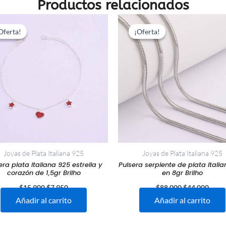
Productos relacionados
El
El
El
El
precio
precio
precio
preci
Oferta!
Oferta!
¡Oferta!
¡Oferta!
original
actual
original
actua
era:
es:
era:
es:
$15.900.
$7.950.
$88.000.
$44.0
Joyas de Plata Italiana 925
Joyas de Plata Italiana 925
era plata italiana 925 estrella y
Pulsera serpiente de plata itali
corazón de 1,5gr Brilho
en 8gr Brilho
$
15.900
$
7.950
$
88.000
$
44.000
Añadir al carrito
Añadir al carrito