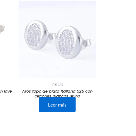
S
AROS
n love
Aros topo de plata italiana 925 con
circones blancos Brilho
Leer más