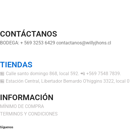
CONTÁCTANOS
BODEGA: + 569 3253 6429 contactanos@willyjhons.cl
TIENDAS
🏪 Calle santo domingo 868, local 592. 📲 +569 7548 7839.
🏪 Estación Central, Libertador Bernardo O'higgins 3322, local
INFORMACIÓN
MÍNIMO DE COMPRA
TERMINOS Y CONDICIONES
Síguenos