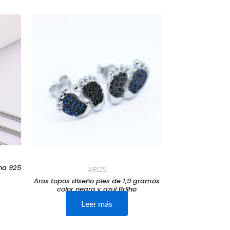
o
l
00.
ana 925
AROS
Aros topos diseño pies de 1,9 gramos
color negro y azul Brilho
Leer más