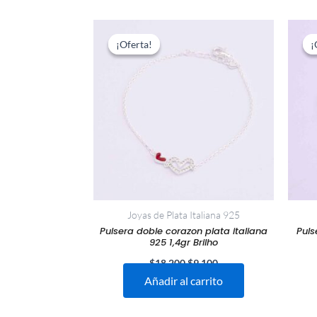
El
El
precio
precio
¡Oferta!
¡Oferta!
¡
¡
original
actual
era:
es:
$18.200.
$9.100.
Joyas de Plata Italiana 925
Pulsera doble corazon plata italiana
Puls
925 1,4gr Brilho
$
18.200
$
9.100
Añadir al carrito