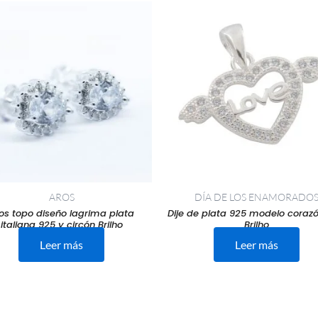
AROS
DÍA DE LOS ENAMORADO
os topo diseño lagrima plata
Dije de plata 925 modelo corazó
italiana 925 y circón Brilho
Brilho
Leer más
Leer más