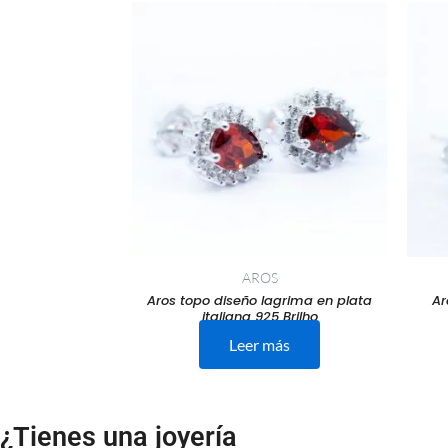
AROS
Aros topo diseño lagrima en plata
Ar
italiana 925 Brilho
Leer más
¿Tienes una joyería