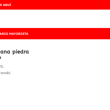
S AQUÍ
ARIO MAYORISTA
iana piedra
o
25.
rovski.