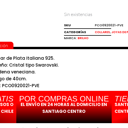
Sin existencias
SKU
PCO0920021-PVE
CATEGORÍAS
,
COLLARES
JOYAS DE 
MARCA:
BRILHO
ción
lar de Plata Italiana 925.
eño: Cristal tipo Swarovski.
ena veneciana.
go de 40cm.
: PCO0920021-PVE
ho
TIS
POR COMPRAS ONLINE
TI
ESOS O
EL ENVÍO EN 24 HORAS AL DOMICILIO EN
SANT
 CHILE
SANTIAGO CENTRO
CENTR