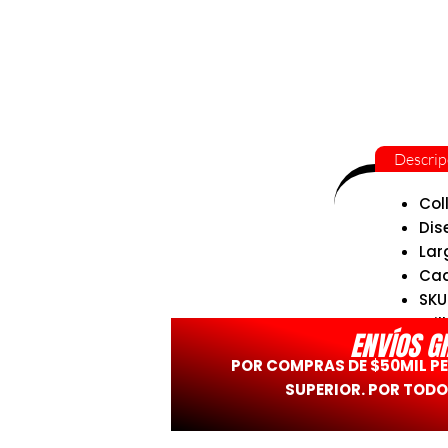
Descrip
Col
Dis
Lar
Cad
SKU
Bril
ENVÍOS G
POR COMPRAS DE $50MIL P
SUPERIOR. POR TODO