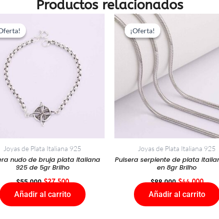
Productos relacionados
El
El
El
El
precio
precio
precio
prec
Oferta!
Oferta!
¡Oferta!
¡Oferta!
original
actual
original
actu
era:
es:
era:
es:
$55.000.
$27.500.
$88.000.
$44.
Joyas de Plata Italiana 925
Joyas de Plata Italiana 925
era nudo de bruja plata italiana
Pulsera serpiente de plata itali
925 de 5gr Brilho
en 8gr Brilho
$
55.000
$
27.500
$
88.000
$
44.000
Añadir al carrito
Añadir al carrito