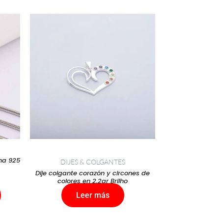
io
al
000.
ana 925
DIJES & COLGANTES
Dije colgante corazón y circones de
colores en 2,2gr Brilho
Leer más