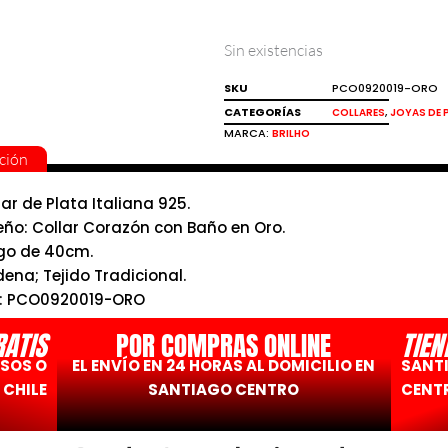
Sin existencias
SKU
PCO0920019-ORO
CATEGORÍAS
,
COLLARES
JOYAS DE 
MARCA:
BRILHO
ción
lar de Plata Italiana 925.
eño: Collar Corazón con Baño en Oro.
go de 40cm.
ena; Tejido Tradicional.
: PCO0920019-ORO
ho.
RATIS
POR COMPRAS ONLINE
TIEN
ESOS O
EL ENVÍO EN 24 HORAS AL DOMICILIO EN
SANT
 CHILE
SANTIAGO CENTRO
CENTR