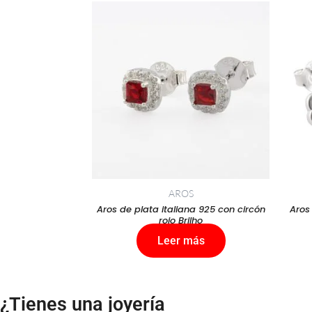
AROS
Aros de plata italiana 925 con circón
Aros
rojo Brilho
Leer más
¿Tienes una joyería