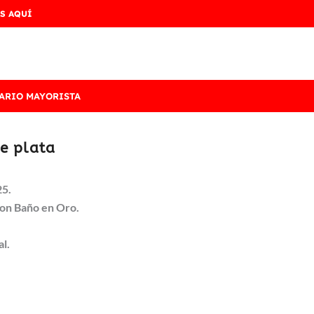
S AQUÍ
ARIO MAYORISTA
de plata
25.
con Baño en Oro.
al.