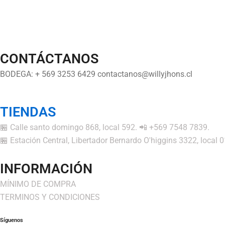
CONTÁCTANOS
BODEGA: + 569 3253 6429 contactanos@willyjhons.cl
TIENDAS
🏪 Calle santo domingo 868, local 592. 📲 +569 7548 7839.
🏪 Estación Central, Libertador Bernardo O'higgins 3322, local
INFORMACIÓN
MÍNIMO DE COMPRA
TERMINOS Y CONDICIONES
Síguenos