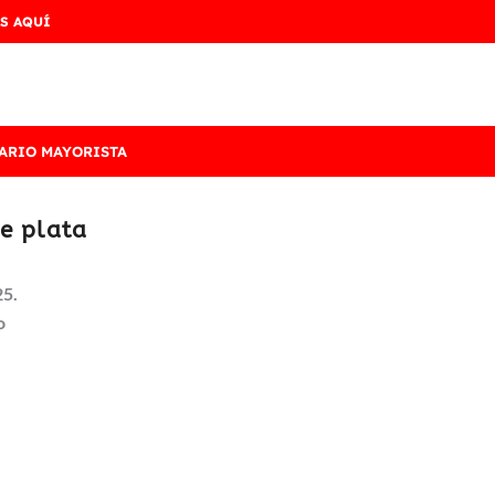
S AQUÍ
ARIO MAYORISTA
de plata
25.
o