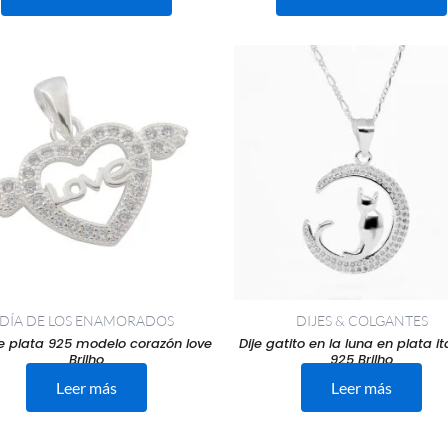
DÍA DE LOS ENAMORADOS
DIJES & COLGANTES
de plata 925 modelo corazón love
Dije gatito en la luna en plata it
Brilho
925 Brilho
Leer más
Leer más