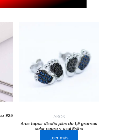
o
l
00.
ana 925
AROS
Aros topos diseño pies de 1,9 gramos
color negro y azul Brilho
Leer más