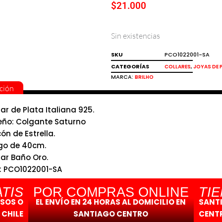
$
21.000
Sin existencias
SKU
PCO1022001-SA
CATEGORÍAS
,
COLLARES
JOYAS DE 
MARCA:
BRILHO
ción
lar de Plata Italiana 925.
eño: Colgante Saturno
ón de Estrella.
go de 40cm.
lar Baño Oro.
: PCO1022001-SA
ho
TIS
POR COMPRAS ONLINE
TI
ESOS O
EL ENVÍO EN 24 HORAS AL DOMICILIO EN
SANT
 CHILE
SANTIAGO CENTRO
CENTR