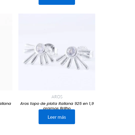
AROS
aliana
Aros topo de plata italiana 925 en 1,9
gramos Brilho
Leer más