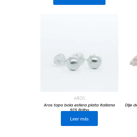
AROS
Aros topo bola esfera plata italiana
Dije 
925 Brilho
Leer más