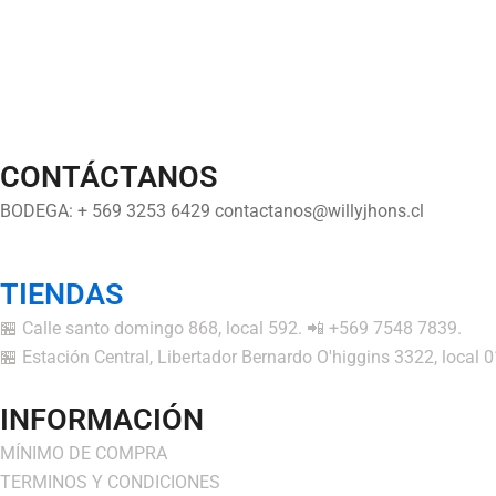
CONTÁCTANOS
BODEGA: + 569 3253 6429 contactanos@willyjhons.cl
TIENDAS
🏪 Calle santo domingo 868, local 592. 📲 +569 7548 7839.
🏪 Estación Central, Libertador Bernardo O'higgins 3322, local
INFORMACIÓN
MÍNIMO DE COMPRA
TERMINOS Y CONDICIONES