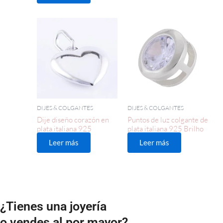
DIJES & COLGANTES
DIJES & COLGANTES
Dije diseño corazón en
Puntos de luz colgante de
plata italiana 925
plata italiana 925 Brilho
Leer más
Leer más
¿Tienes una joyería
o vendes al por mayor?