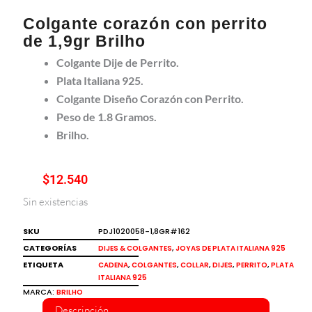
Colgante corazón con perrito
de 1,9gr Brilho
Colgante Dije de Perrito.
Plata Italiana 925.
Colgante Diseño Corazón con Perrito.
Peso de 1.8 Gramos.
Brilho.
$
12.540
Sin existencias
SKU
PDJ1020058-1,8GR#162
CATEGORÍAS
,
DIJES & COLGANTES
JOYAS DE PLATA ITALIANA 925
ETIQUETA
,
,
,
,
,
CADENA
COLGANTES
COLLAR
DIJES
PERRITO
PLATA
ITALIANA 925
MARCA:
BRILHO
Descripción