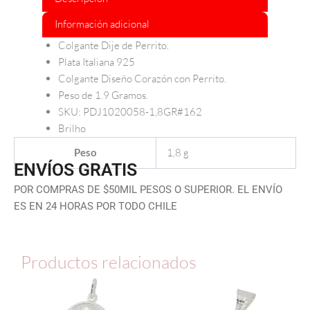
Información adicional
Colgante Dije de Perrito.
Plata Italiana 925
Colgante Diseño Corazón con Perrito.
Peso de 1.9 Gramos.
SKU: PDJ1020058-1,8GR#162
Brilho
1,8 g
Peso
ENVÍOS GRATIS
POR COMPRAS DE $50MIL PESOS O SUPERIOR. EL ENVÍO
ES EN 24 HORAS POR TODO CHILE
Productos relacionados