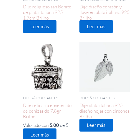
Dije religioso san Benito
Dije diseño corazón y
de plata Italiana 925
llave en plata italiana 925
1,7cm Brilho
Brilho
Leer más
Leer más
DIJES & COLGANTES
DIJES & COLGANTES
Dije relicario envejecido
Dije plata italiana 925
de cenizas de 7,8gr
diseño hojas con circones
Brilho
Brilho
Valorado con
de 5
5.00
Leer más
Leer más