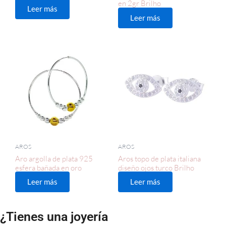
en 2gr Brilho
Leer más
Leer más
AROS
AROS
Aro argolla de plata 925
Aros topo de plata italiana
esfera bañada en oro
diseño ojos turco Brilho
Leer más
Leer más
¿Tienes una joyería