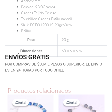
Ancho:6mm
Peso de: 93,0Gramos.
Cadena Tejido Grueso.
Tourbillon Cadena Estilo Varonil
SKU: PCD012001S-93gr60cm
Brilho.
93 g
Peso
60 × 6 × 6 m
Dimensiones
ENVÍOS GRATIS
POR COMPRAS DE $50MIL PESOS O SUPERIOR. EL ENVÍO
ES EN 24 HORAS POR TODO CHILE
Productos relacionados
El
El
El
El
precio
precio
precio
precio
¡Oferta!
¡Oferta!
¡Oferta!
¡Oferta!
original
actual
original
actual
era:
es:
era:
es: