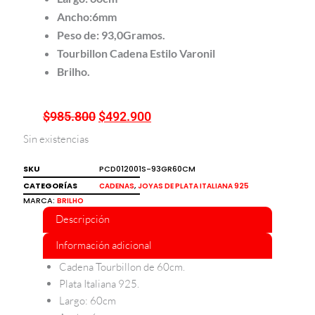
Ancho:6mm
Peso de: 93,0Gramos.
Tourbillon Cadena Estilo Varonil
Brilho.
$
985.800
$
492.900
El
El
Sin existencias
precio
precio
original
actual
SKU
PCD012001S-93GR60CM
era:
es:
CATEGORÍAS
,
CADENAS
JOYAS DE PLATA ITALIANA 925
MARCA:
BRILHO
$985.800.
$492.900.
Descripción
Información adicional
Cadena Tourbillon de 60cm.
Plata Italiana 925.
Largo: 60cm