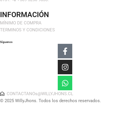
INFORMACIÓN
MÍNIMO DE COMPRA
TERMINOS Y CONDICIONES
Síguenos
Facebook-
Instagram
Whatsapp
f
CONTACTANOs@WILLYJHONS.CL
© 2025 WillyJhons. Todos los derechos reservados.