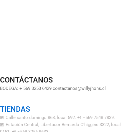
CONTÁCTANOS
BODEGA: + 569 3253 6429 contactanos@willyjhons.cl
TIENDAS
🏪 Calle santo domingo 868, local 592. 📲 +569 7548 7839.
🏪 Estación Central, Libertador Bernardo O'higgins 3322, local
0151. 📲 +569 3256 9633.