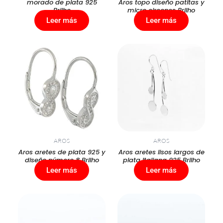
morado de plata 925
Aros topo diseño patitas y
Brilho
micro circones Brilho
Leer más
Leer más
AROS
AROS
Aros aretes de plata 925 y
Aros aretes lisos largos de
diseño número 8 Brilho
plata Italiana 925 Brilho
Leer más
Leer más