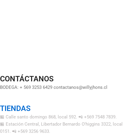
CONTÁCTANOS
BODEGA: + 569 3253 6429 contactanos@willyjhons.cl
TIENDAS
🏪 Calle santo domingo 868, local 592. 📲 +569 7548 7839.
🏪 Estación Central, Libertador Bernardo O'higgins 3322, local
0151. 📲 +569 3256 9633.