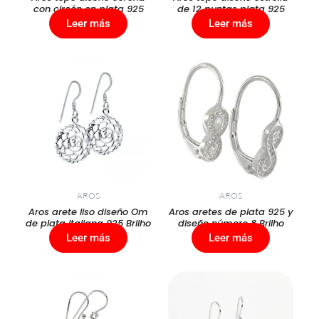
con circón en plata 925
de 12 puntas plata 925
Leer más
Leer más
AROS
AROS
Aros arete liso diseño Om
Aros aretes de plata 925 y
de plata italiana 925 Brilho
diseño número 8 Brilho
Leer más
Leer más