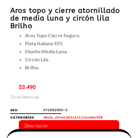
Aros topo y cierre atornillado
de media luna y circón lila
Brilho
Aros Topo Cierre Seguro.
Plata Italiana 925.
Diseño Media Luna.
Circón Lila.
Brilho.
$
3.490
Sin existencias
SKU
PTS0921001-3
CATEGORÍAS
,
AROS
JOYAS DE PLATA ITALIANA 925
Descripción