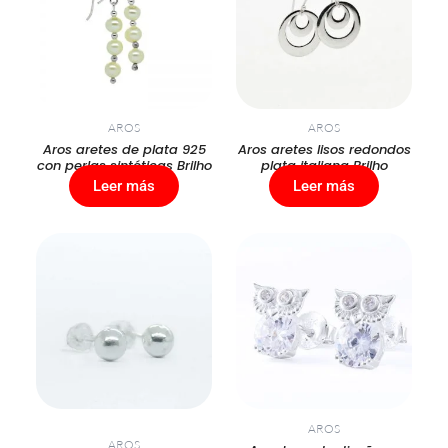
AROS
AROS
Aros aretes de plata 925
Aros aretes lisos redondos
con perlas sintéticas Brilho
plata italiana Brilho
Leer más
Leer más
AROS
AROS