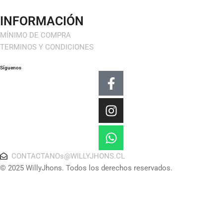
INFORMACIÓN
MÍNIMO DE COMPRA
TERMINOS Y CONDICIONES
Síguenos
Facebook-
Instagram
Whatsapp
f
CONTACTANOs@WILLYJHONS.CL
© 2025 WillyJhons. Todos los derechos reservados.