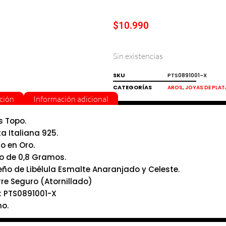
$
10.990
Sin existencias
SKU
PTS0891001-X
CATEGORÍAS
,
AROS
JOYAS DE PLAT
ción
Información adicional
s Topo.
ta Italiana 925.
o en Oro.
o de 0,8 Gramos.
eño de Libélula Esmalte Anaranjado y Celeste.
rre Seguro (Atornillado)
: PTS0891001-X
ho.