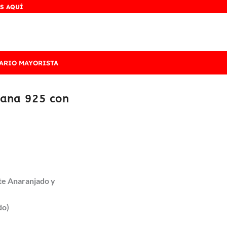
S AQUÍ
ARIO MAYORISTA
liana 925 con
te Anaranjado y
do)