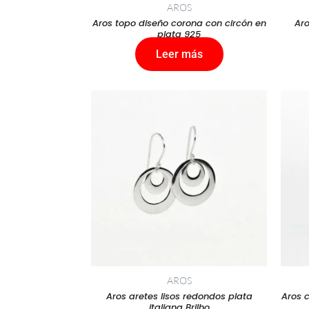
AROS
Aros topo diseño corona con circón en
Aro
plata 925
Leer más
AROS
Aros aretes lisos redondos plata
Aros 
italiana Brilho