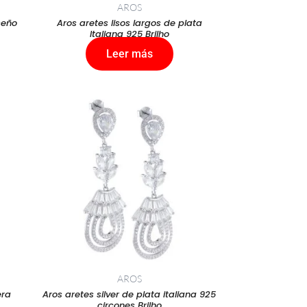
AROS
seño
Aros aretes lisos largos de plata
Italiana 925 Brilho
Leer más
AROS
era
Aros aretes silver de plata italiana 925
circones Brilho