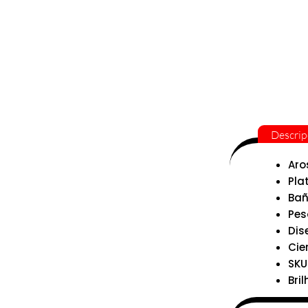
Descrip
Aro
Pla
Bañ
Pes
Dis
Cie
SKU
Bril