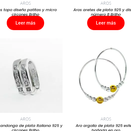
AROS
AROS
s topo diseño patitas y micro
Aros aretes de plata 925 y di
circones Brilho
número 8 Brilho
Leer más
Leer más
AROS
AROS
candonga de plata italiana 925 y
Aro argolla de plata 925 esf
circones Brilho
bañada en oro