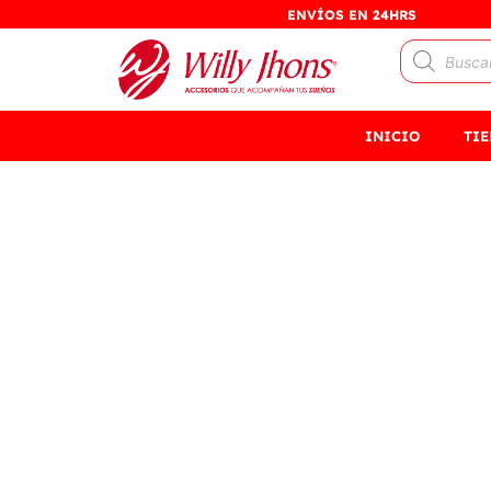
Ir
ENVÍOS EN 24HRS
al
Búsqueda
contenido
de
productos
INICIO
TI