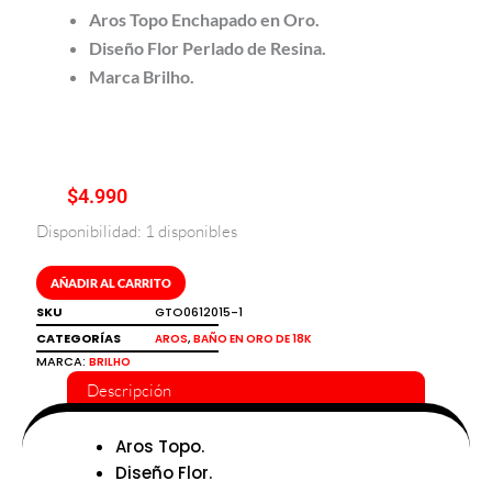
Aros Topo Enchapado en Oro.
Diseño Flor P
erlado de Resina.
Marca Brilho.
$
4.990
Disponibilidad:
1 disponibles
Aros
topo
en
AÑADIR AL CARRITO
diseño
SKU
GTO0612015-1
flor
CATEGORÍAS
,
AROS
BAÑO EN ORO DE 18K
enchapado
MARCA:
BRILHO
en
Descripción
oro
Brilho
cantidad
Aros Topo.
Diseño Flor.