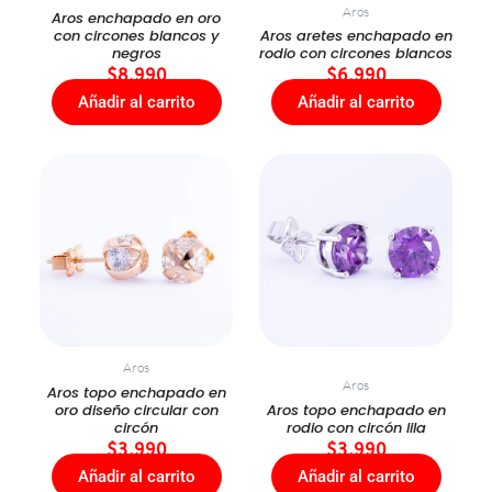
Aros
Aros enchapado en oro
con circones blancos y
Aros aretes enchapado en
negros
rodio con circones blancos
$
8.990
$
6.990
Añadir al carrito
Añadir al carrito
Aros
Aros
Aros topo enchapado en
oro diseño circular con
Aros topo enchapado en
circón
rodio con circón lila
$
3.990
$
3.990
Añadir al carrito
Añadir al carrito