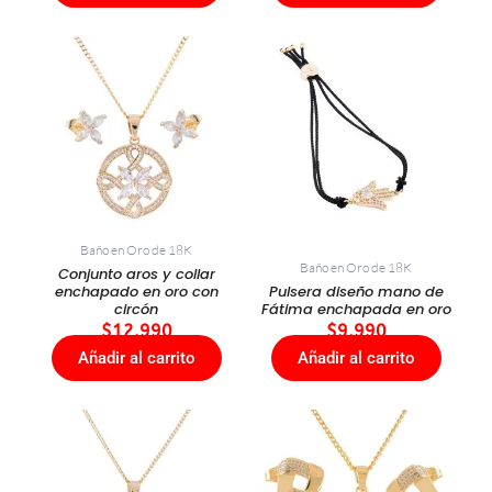
Baño en Oro de 18K
Baño en Oro de 18K
Conjunto aros y collar
enchapado en oro con
Pulsera diseño mano de
circón
Fátima enchapada en oro
$
12.990
$
9.990
Añadir al carrito
Añadir al carrito