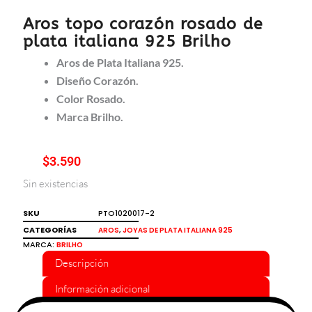
Aros topo corazón rosado de
plata italiana 925 Brilho
Aros de Plata Italiana 925.
Diseño Corazón.
Color Rosado.
Marca Brilho.
$
3.590
Sin existencias
SKU
PTO1020017-2
CATEGORÍAS
,
AROS
JOYAS DE PLATA ITALIANA 925
MARCA:
BRILHO
Descripción
Información adicional