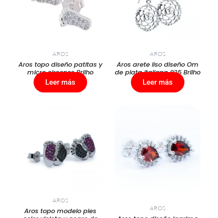
AROS
AROS
Aros topo diseño patitas y
Aros arete liso diseño Om
micro circones Brilho
de plata italiana 925 Brilho
Leer más
Leer más
AROS
AROS
Aros topo modelo pies