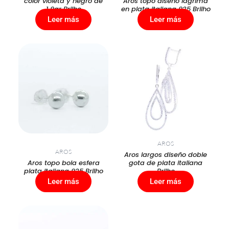
color violeta y negro de
Aros topo diseño lagrima
1,9gr Brilho
en plata italiana 925 Brilho
Leer más
Leer más
AROS
AROS
Aros largos diseño doble
Aros topo bola esfera
gota de plata italiana
plata italiana 925 Brilho
Brilho
Leer más
Leer más