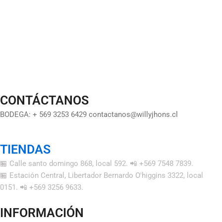
CONTÁCTANOS
BODEGA: + 569 3253 6429 contactanos@willyjhons.cl
TIENDAS
🏪 Calle santo domingo 868, local 592. 📲 +569 7548 7839.
🏪 Estación Central, Libertador Bernardo O'higgins 3322, local
0151. 📲 +569 3256 9633.
INFORMACIÓN