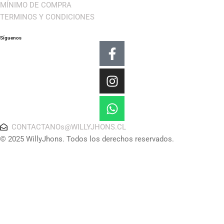
MÍNIMO DE COMPRA
TERMINOS Y CONDICIONES
Síguenos
Facebook-
Instagram
Whatsapp
f
CONTACTANOs@WILLYJHONS.CL
© 2025 WillyJhons. Todos los derechos reservados.