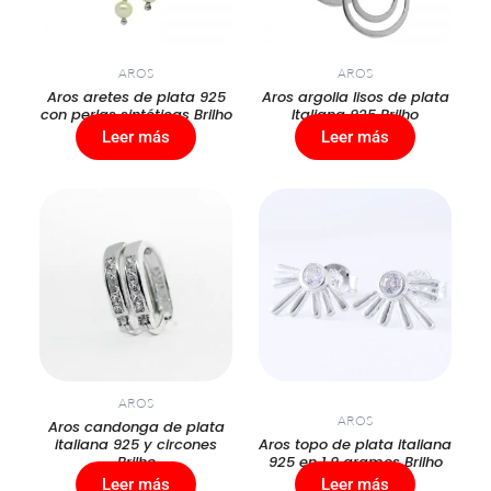
AROS
AROS
Aros aretes de plata 925
Aros argolla lisos de plata
con perlas sintéticas Brilho
Italiana 925 Brilho
Leer más
Leer más
AROS
AROS
Aros candonga de plata
italiana 925 y circones
Aros topo de plata italiana
Brilho
925 en 1,9 gramos Brilho
Leer más
Leer más