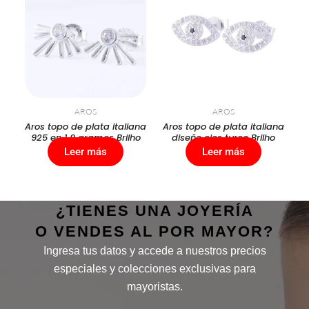
AROS
AROS
Aros topo de plata italiana
Aros topo de plata italiana
925 en 1,9 gramos Brilho
diseño ojos turco Brilho
Leer más
Leer más
¿TIENES UNA JOYERÍA
O VENDES AL POR MAYOR?
Ingresa tus datos y accede a nuestros precios
especiales y colecciones exclusivas para
mayoristas.