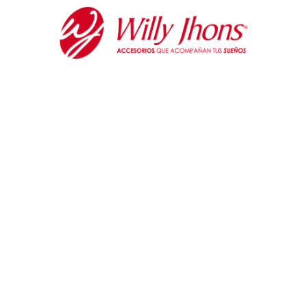
Ir
al
contenido