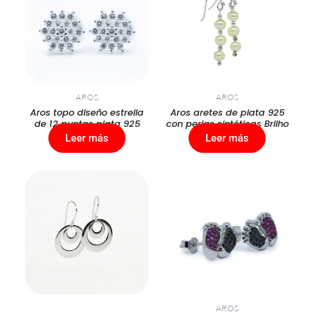
AROS
AROS
Aros topo diseño estrella
Aros aretes de plata 925
de 12 puntas plata 925
con perlas sintéticas Brilho
Leer más
Leer más
AROS