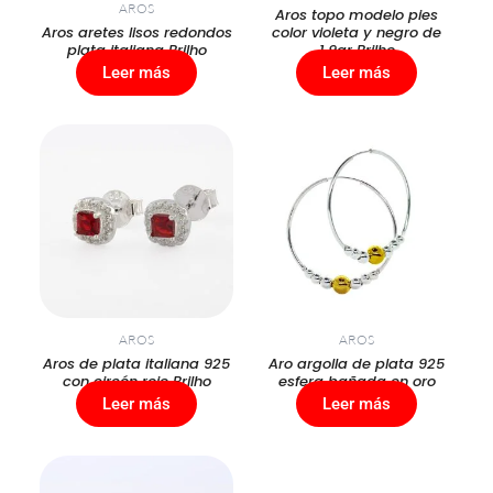
AROS
Aros topo modelo pies
Aros aretes lisos redondos
color violeta y negro de
plata italiana Brilho
1,9gr Brilho
Leer más
Leer más
AROS
AROS
Aros de plata italiana 925
Aro argolla de plata 925
con circón rojo Brilho
esfera bañada en oro
Leer más
Leer más