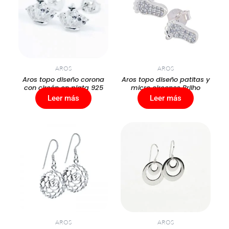
AROS
AROS
Aros topo diseño corona
Aros topo diseño patitas y
con circón en plata 925
micro circones Brilho
Leer más
Leer más
AROS
AROS