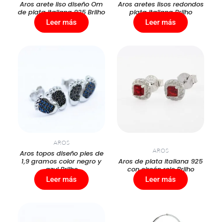
Aros arete liso diseño Om
Aros aretes lisos redondos
de plata italiana 925 Brilho
plata italiana Brilho
Leer más
Leer más
AROS
AROS
Aros topos diseño pies de
1,9 gramos color negro y
Aros de plata italiana 925
azul Brilho
con circón rojo Brilho
Leer más
Leer más