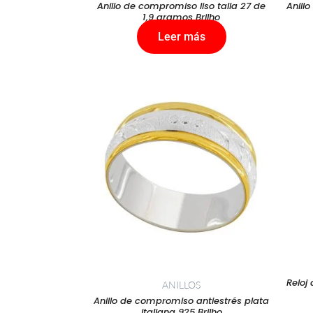
Anillo de compromiso liso talla 27 de
Anill
1,9 gramos Brilho
Leer más
Reloj
ANILLOS
Anillo de compromiso antiestrés plata
italiana 925 Brilho