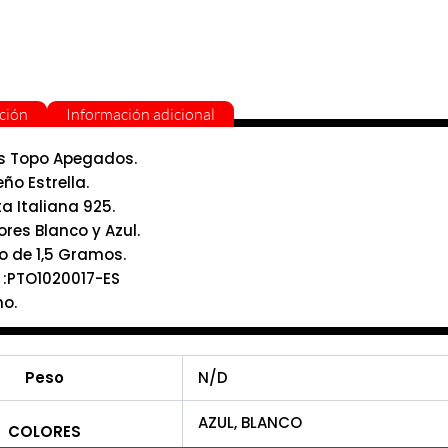
ción
Información adicional
s Topo Apegados.
ño Estrella.
ta Italiana 925.
ores Blanco y Azul.
o de 1,5 Gramos.
 :PTO1020017-ES
ho.
Peso
N/D
AZUL, BLANCO
COLORES