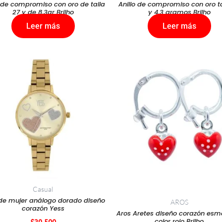
o de compromiso con oro de talla
Anillo de compromiso con oro ta
27 y de 8,3gr Brilho
y 4,3 gramos Brilho
Leer más
Leer más
Casual
 de mujer análogo dorado diseño
AROS
corazón Yess
Aros Aretes diseño corazón esm
color rojo Brilho