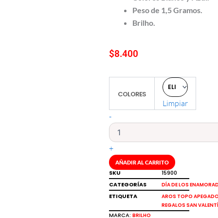
Peso de 1,5 Gramos.
Brilho.
$
8.400
Aros
COLORES
topo
Limpiar
apegados
estrella
-
plata
italiana
925
+
en
1,5gr
AÑADIR AL CARRITO
Brilho
SKU
15900
cantidad
CATEGORÍAS
DÍA DE LOS ENAMORA
ETIQUETA
AROS TOPO APEGAD
REGALOS SAN VALENT
MARCA:
BRILHO