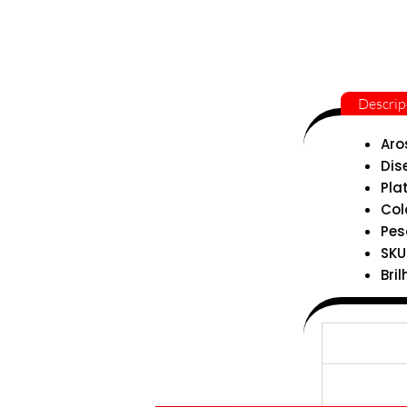
Descrip
Aro
Dise
Pla
Col
Pes
SKU
Bril