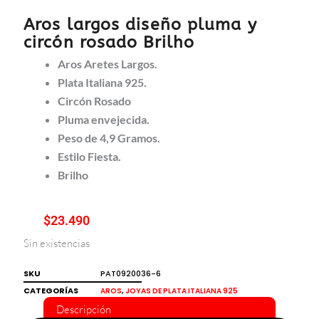
Aros largos diseño pluma y
circón rosado Brilho
Aros Aretes Largos.
Plata Italiana 925.
Circón Rosado
Pluma envejecida.
Peso de 4,9 Gramos.
Estilo Fiesta.
Brilho
$
23.490
Sin existencias
SKU
PAT0920036-6
CATEGORÍAS
,
AROS
JOYAS DE PLATA ITALIANA 925
Descripción