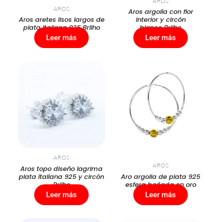
AROS
AROS
Aros argolla con flor
Aros aretes lisos largos de
interior y circón
plata Italiana 925 Brilho
blanco Brilho
Leer más
Leer más
AROS
AROS
Aros topo diseño lagrima
plata italiana 925 y circón
Aro argolla de plata 925
Brilho
esfera bañada en oro
Leer más
Leer más