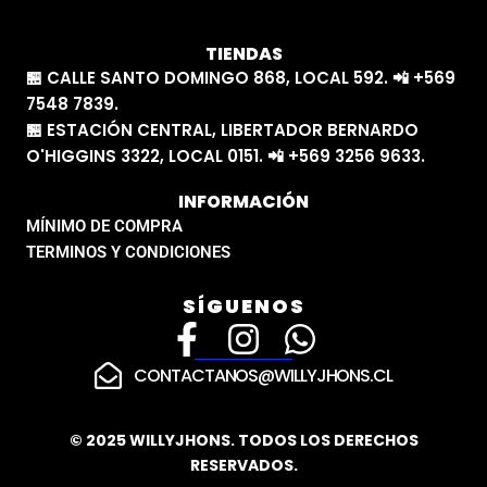
TIENDAS
🏪 CALLE SANTO DOMINGO 868, LOCAL 592. 📲 +569
7548 7839.
🏪 ESTACIÓN CENTRAL, LIBERTADOR BERNARDO
O'HIGGINS 3322, LOCAL 0151. 📲 +569 3256 9633.
INFORMACIÓN
MÍNIMO DE COMPRA
TERMINOS Y CONDICIONES
SÍGUENOS
F
I
W
a
n
h
CONTACTANOS@WILLYJHONS.CL
c
s
a
e
t
t
© 2025 WILLYJHONS. TODOS LOS DERECHOS
RESERVADOS.
b
a
s