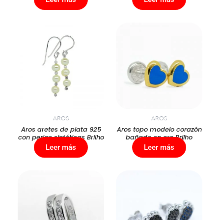
AROS
AROS
Aros aretes de plata 925
Aros topo modelo corazón
con perlas sintéticas Brilho
bañado en oro Brilho
Leer más
Leer más