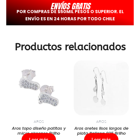
-> Más en
www.willyjhons.cl
ENVÍOS GRATIS
POR COMPRAS DE $50MIL PESOS O SUPERIOR. EL
ENVÍO ES EN 24 HORAS POR TODO CHILE
Productos relacionados
AROS
AROS
Aros topo diseño patitas y
Aros aretes lisos largos de
micro circones Brilho
plata Italiana 925 Brilho
Leer más
Leer más