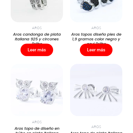
AROS
AROS
Aros candonga de plata
Aros topos diseño pies de
italiana 925 y circones
1,9 gramos color negro y
Brilho
azul Brilho
Leer más
Leer más
AROS
AROS
Aros topo de diseño en