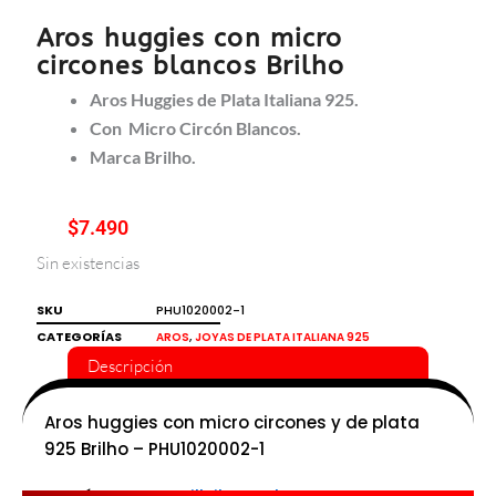
Aros huggies con micro
circones blancos Brilho
Aros Huggies de Plata Italiana 925.
Con Micro Circón Blancos.
Marca Brilho.
$
7.490
Sin existencias
SKU
PHU1020002-1
CATEGORÍAS
,
AROS
JOYAS DE PLATA ITALIANA 925
Descripción
Aros huggies con micro circones y de plata
925 Brilho – PHU1020002-1