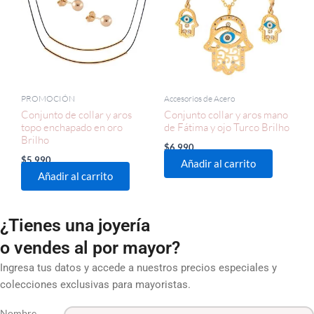
PROMOCIÓN
Accesorios de Acero
Conjunto de collar y aros
Conjunto collar y aros mano
topo enchapado en oro
de Fátima y ojo Turco Brilho
Brilho
$
6.990
$
5.990
Añadir al carrito
Añadir al carrito
¿Tienes una joyería
o vendes al por mayor?
Ingresa tus datos y accede a nuestros precios especiales y
colecciones exclusivas para mayoristas.
Nombre