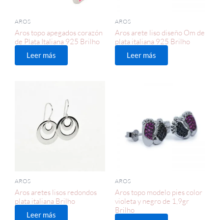
AROS
AROS
Aros topo apegados corazón
Aros arete liso diseño Om de
de Plata Italiana 925 Brilho
plata italiana 925 Brilho
Leer más
Leer más
AROS
AROS
Aros aretes lisos redondos
Aros topo modelo pies color
plata italiana Brilho
violeta y negro de 1,9gr
Brilho
Leer más