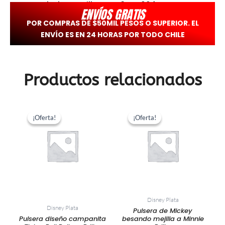
troquelada en Brilho – CA3DAH004
ENVÍOS GRATIS
POR COMPRAS DE $50MIL PESOS O SUPERIOR. EL
ENVÍO ES EN 24 HORAS POR TODO CHILE
Productos relacionados
El
El
El
El
precio
precio
precio
precio
¡Oferta!
¡Oferta!
¡Oferta!
¡Oferta!
original
actual
original
actual
era:
es:
era:
es:
$15.000.
$7.500.
$14.000.
$7.000.
Disney Plata
Disney Plata
Pulsera de Mickey
Pulsera diseño campanita
besando mejilla a Minnie