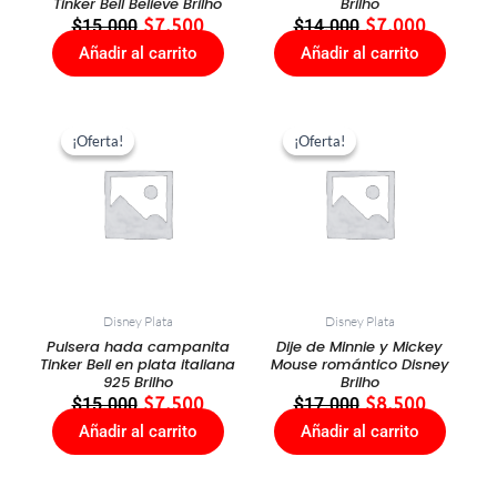
Tinker Bell Believe Brilho
Brilho
$
15.000
$
7.500
$
14.000
$
7.000
Añadir al carrito
Añadir al carrito
El
El
El
El
precio
precio
precio
precio
¡Oferta!
¡Oferta!
¡Oferta!
¡Oferta!
original
actual
original
actual
era:
es:
era:
es:
$15.000.
$7.500.
$17.000.
$8.500.
Disney Plata
Disney Plata
Pulsera hada campanita
Dije de Minnie y Mickey
Tinker Bell en plata italiana
Mouse romántico Disney
925 Brilho
Brilho
$
15.000
$
7.500
$
17.000
$
8.500
Añadir al carrito
Añadir al carrito
El
El
El
El