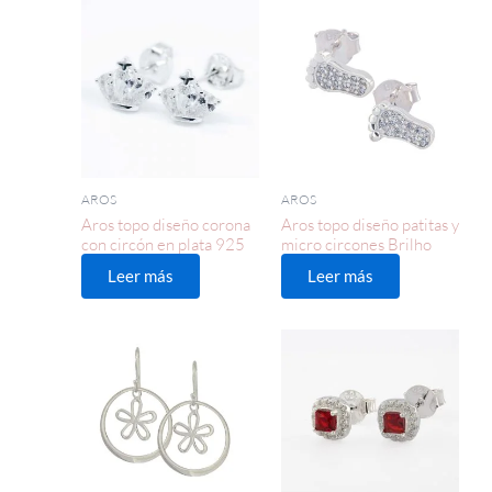
AROS
AROS
Aros topo diseño corona
Aros topo diseño patitas y
con circón en plata 925
micro circones Brilho
Leer más
Leer más