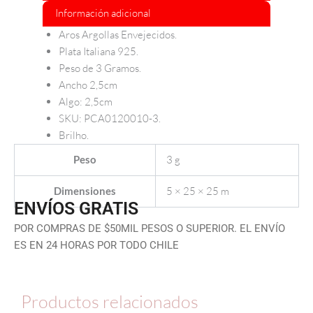
Información adicional
Aros Argollas Envejecidos.
Plata Italiana 925.
Peso de 3 Gramos.
Ancho 2,5cm
Algo: 2,5cm
SKU: PCA0120010-3.
Brilho.
3 g
Peso
5 × 25 × 25 m
Dimensiones
ENVÍOS GRATIS
POR COMPRAS DE $50MIL PESOS O SUPERIOR. EL ENVÍO
ES EN 24 HORAS POR TODO CHILE
Productos relacionados