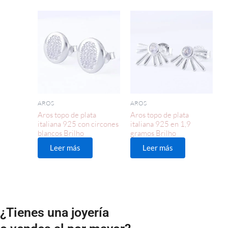
AROS
AROS
Aros topo de plata
Aros topo de plata
italiana 925 con circones
italiana 925 en 1,9
blancos Brilho
gramos Brilho
Leer más
Leer más
¿Tienes una joyería