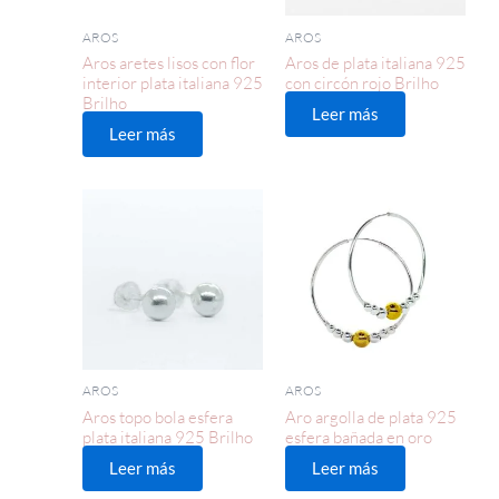
AROS
AROS
Aros aretes lisos con flor
Aros de plata italiana 925
interior plata italiana 925
con circón rojo Brilho
Brilho
Leer más
Leer más
AROS
AROS
Aros topo bola esfera
Aro argolla de plata 925
plata italiana 925 Brilho
esfera bañada en oro
Leer más
Leer más