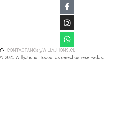
Facebook-
Instagram
Whatsapp
f
CONTACTANOs@WILLYJHONS.CL
© 2025 WillyJhons. Todos los derechos reservados.