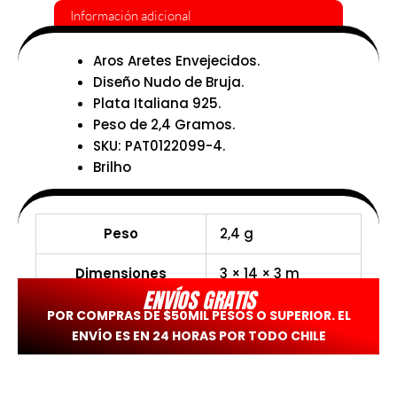
Información adicional
Aros Aretes Envejecidos.
Diseño Nudo de Bruja.
Plata Italiana 925.
Peso de 2,4 Gramos.
SKU: PAT0122099-4.
Brilho
Peso
2,4 g
Dimensiones
3 × 14 × 3 m
ENVÍOS GRATIS
POR COMPRAS DE $50MIL PESOS O SUPERIOR. EL
ENVÍO ES EN 24 HORAS POR TODO CHILE