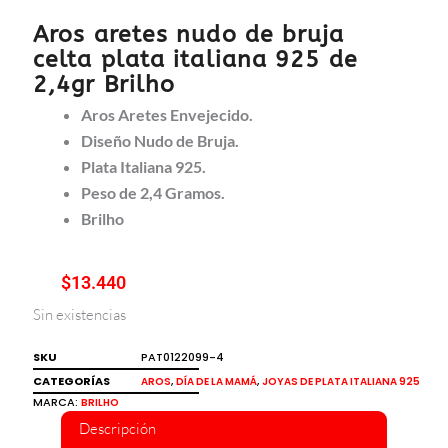
Aros aretes nudo de bruja
celta plata italiana 925 de
2,4gr Brilho
Aros Aretes Envejecido.
Diseño Nudo de Bruja.
Plata Italiana 925.
Peso de 2,4 Gramos.
Brilho
$
13.440
Sin existencias
SKU
PAT0122099-4
CATEGORÍAS
,
,
AROS
DÍA DE LA MAMÁ
JOYAS DE PLATA ITALIANA 925
MARCA:
BRILHO
Descripción