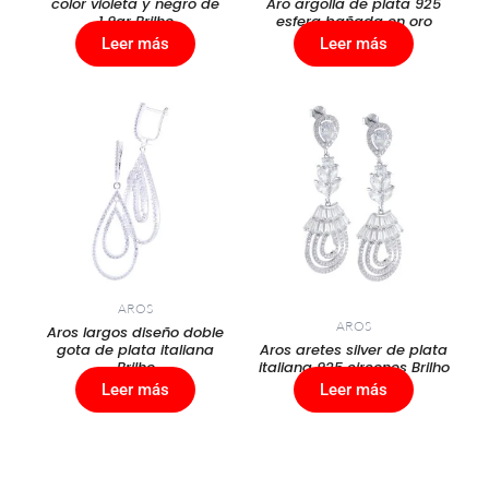
color violeta y negro de
Aro argolla de plata 925
1,9gr Brilho
esfera bañada en oro
Leer más
Leer más
AROS
AROS
Aros largos diseño doble
gota de plata italiana
Aros aretes silver de plata
Brilho
italiana 925 circones Brilho
Leer más
Leer más