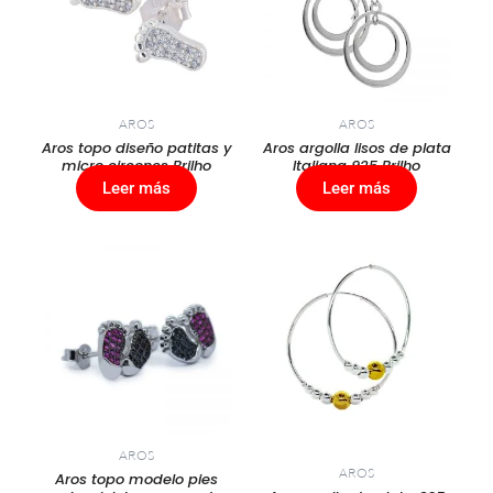
AROS
AROS
Aros topo diseño patitas y
Aros argolla lisos de plata
micro circones Brilho
Italiana 925 Brilho
Leer más
Leer más
AROS
AROS
Aros topo modelo pies