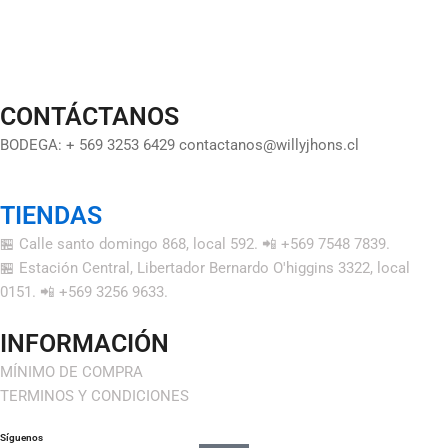
CONTÁCTANOS
BODEGA: + 569 3253 6429 contactanos@willyjhons.cl
TIENDAS
🏪 Calle santo domingo 868, local 592. 📲 +569 7548 7839.
🏪 Estación Central, Libertador Bernardo O'higgins 3322, local
0151. 📲 +569 3256 9633.
INFORMACIÓN
MÍNIMO DE COMPRA
TERMINOS Y CONDICIONES
Síguenos