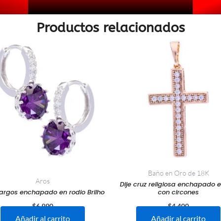
Productos relacionados
Baño en Oro de 18K
Aros
Dije cruz religiosa enchapado e
largos enchapado en rodio Brilho
con circones
$
6.990
$
4.400
Añadir al carrito
Añadir al carrito