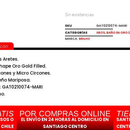
Sin existencias
SKU
GAT0210074-MARI
CATEGORÍAS
,
AROS
BAÑO EN ORO D
MARCA:
BRILHO
ción
s Aretes.
hape Oro Gold Filled.
cones y Micro Circones.
eño Mariposa.
: GAT0210074-MARI
ho.
TIS
POR COMPRAS ONLINE
TI
ESOS O
EL ENVÍO EN 24 HORAS AL DOMICILIO EN
SANT
 CHILE
SANTIAGO CENTRO
CENTR