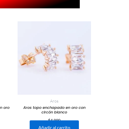
Aros
n oro
Aros topo enchapado en oro con
circón blanco
$
4.990
Añadir al carrito