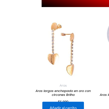
Aros
Aros largos enchapado en oro con
circones Brilho
Aros 
$
5.990
Añadir al carrito