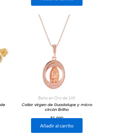
Baño en Oro de 18K
 de
Collar virgen de Guadalupe y micro
circón Brilho
$
5.990
Añadir al carrito