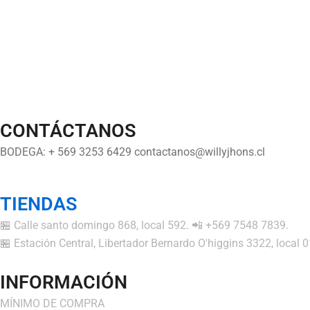
CONTÁCTANOS
BODEGA: + 569 3253 6429 contactanos@willyjhons.cl
TIENDAS
🏪 Calle santo domingo 868, local 592. 📲 +569 7548 7839.
🏪 Estación Central, Libertador Bernardo O'higgins 3322, local
INFORMACIÓN
MÍNIMO DE COMPRA