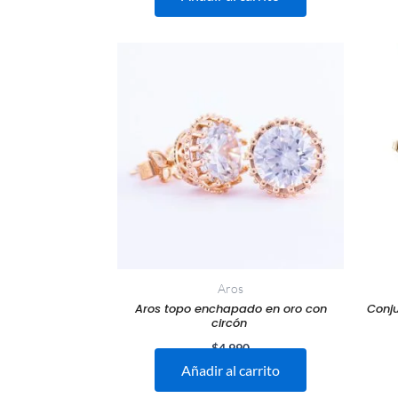
Aros
Aros topo enchapado en oro con
Conju
circón
$
4.990
Añadir al carrito