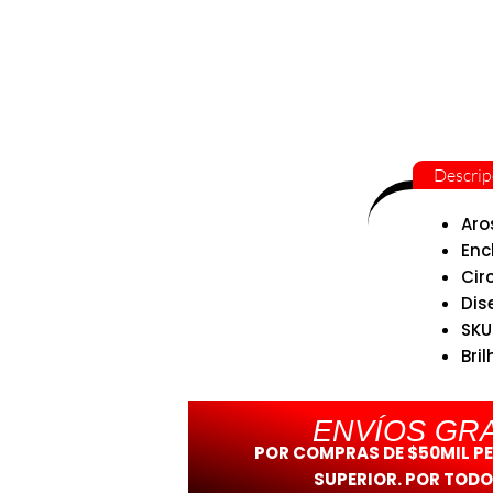
Descrip
Aro
Enc
Cir
Dis
SKU
Bril
ENVÍOS GRA
POR COMPRAS DE $50MIL P
SUPERIOR. POR TODO