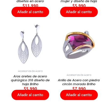
diseños en acero
mujer y diseño de hoja
$
11.990
$
5.990
Añadir al carrito
Añadir al carrito
Accesorios de Acero
Accesorios de Acero
Aros aretes de acero
quirúrgico 316 diseño de
Anillo de Acero con piedra
hoja Brilho
circón morado Brilho
$
5.990
$
7.990
Añadir al carrito
Añadir al carrito