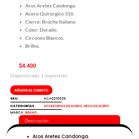
Aros Aretes Candonga.
Acero Quirúrgico 316.
Cierre: Broche Italiano.
Color: Dorado.
Circones Blancos.
Brilho.
$
4.400
Disponibilidad:
1 disponibles
Aros
aretes
candonga
AÑADIR AL CARRITO
en
SKU
ACA0210026
acero
CATEGORÍAS
,
ACCESORIOS DE ACERO
AROS DE ACERO
quirúrgico
MARCA:
BRILHO
316
Descripción
Brilho
cantidad
Aros Aretes Candonga.