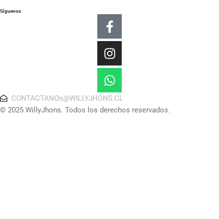
Síguenos
Facebook-
Instagram
Whatsapp
f
CONTACTANOs@WILLYJHONS.CL
© 2025 WillyJhons. Todos los derechos reservados.