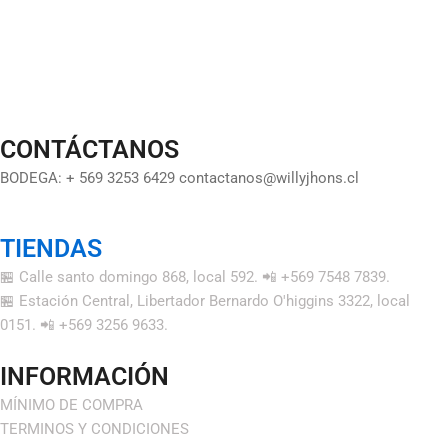
CONTÁCTANOS
BODEGA: + 569 3253 6429 contactanos@willyjhons.cl
TIENDAS
🏪 Calle santo domingo 868, local 592. 📲 +569 7548 7839.
🏪 Estación Central, Libertador Bernardo O'higgins 3322, local
0151. 📲 +569 3256 9633.
INFORMACIÓN
MÍNIMO DE COMPRA
TERMINOS Y CONDICIONES