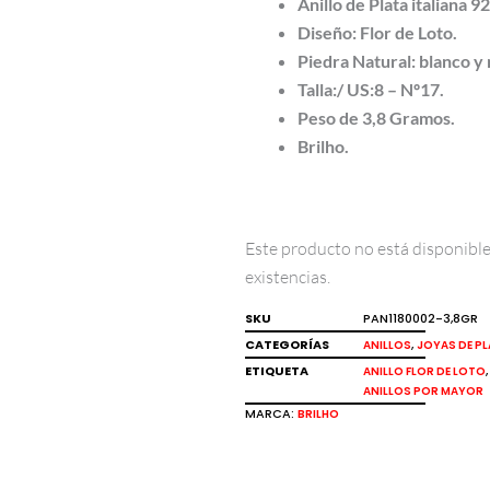
Anillo de Plata italiana 9
Diseño: Flor de Loto.
Piedra Natural: blanco y
Talla:/ US:8 – Nº17.
Peso de 3,8 Gramos.
Brilho.
Este producto no está disponib
existencias.
SKU
PAN1180002-3,8GR
CATEGORÍAS
,
ANILLOS
JOYAS DE PL
ETIQUETA
ANILLO FLOR DE LOTO
ANILLOS POR MAYOR
MARCA:
BRILHO