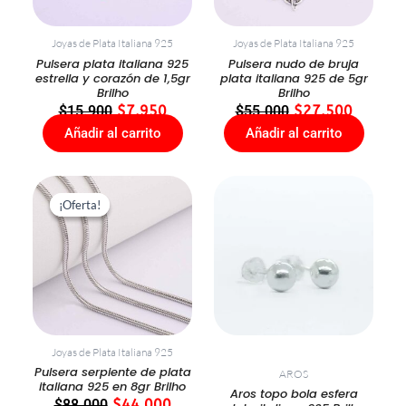
Joyas de Plata Italiana 925
Joyas de Plata Italiana 925
Pulsera plata italiana 925
Pulsera nudo de bruja
estrella y corazón de 1,5gr
plata italiana 925 de 5gr
Brilho
Brilho
$
15.900
$
7.950
$
55.000
$
27.500
Añadir al carrito
Añadir al carrito
El
El
precio
precio
¡Oferta!
¡Oferta!
original
actual
era:
es:
$88.000.
$44.000.
Joyas de Plata Italiana 925
Pulsera serpiente de plata
AROS
italiana 925 en 8gr Brilho
Aros topo bola esfera
$
88.000
$
44.000