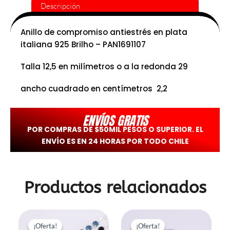
Descripción
Anillo de compromiso antiestrés en plata
italiana 925 Brilho – PAN1691107
Talla 12,5 en milímetros o a la redonda 29
ancho cuadrado en centímetros 2,2
ENVÍOS GRATIS
POR COMPRAS DE $50MIL PESOS O SUPERIOR. EL
ENVÍO ES EN 24 HORAS POR TODO CHILE
Productos relacionados
El
El
El
El
precio
precio
precio
precio
¡Oferta!
¡Oferta!
¡Oferta!
¡Oferta!