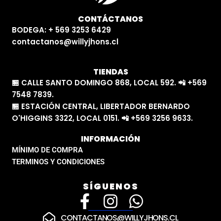
CONTÁCTANOS
BODEGA: + 569 3253 6429
contactanos@willyjhons.cl
TIENDAS
🏪 CALLE SANTO DOMINGO 868, LOCAL 592. 📲 +569
7548 7839.
🏪 ESTACIÓN CENTRAL, LIBERTADOR BERNARDO
O'HIGGINS 3322, LOCAL 0151. 📲 +569 3256 9633.
INFORMACIÓN
MÍNIMO DE COMPRA
TERMINOS Y CONDICIONES
SÍGUENOS
F
I
W
a
n
h
CONTACTANOS@WILLYJHONS.CL