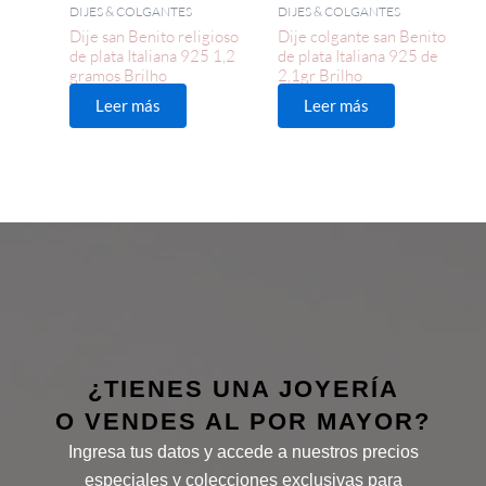
DIJES & COLGANTES
DIJES & COLGANTES
Dije san Benito religioso
Dije colgante san Benito
de plata Italiana 925 1,2
de plata Italiana 925 de
gramos Brilho
2,1gr Brilho
Leer más
Leer más
¿TIENES UNA JOYERÍA
O VENDES AL POR MAYOR?
Ingresa tus datos y accede a nuestros precios
especiales y colecciones exclusivas para