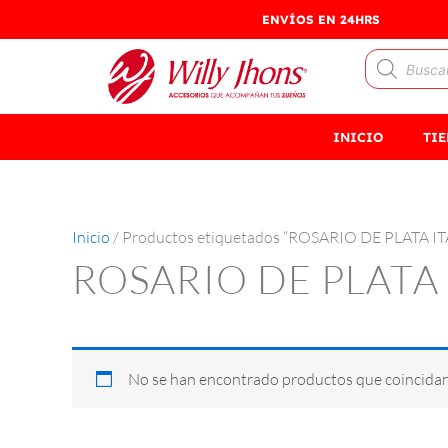
Ir
ENVÍOS EN 24HRS
al
Búsqueda
contenido
de
productos
INICIO
TI
Inicio
/ Productos etiquetados “ROSARIO DE PLATA I
ROSARIO DE PLATA 
No se han encontrado productos que coincidan 