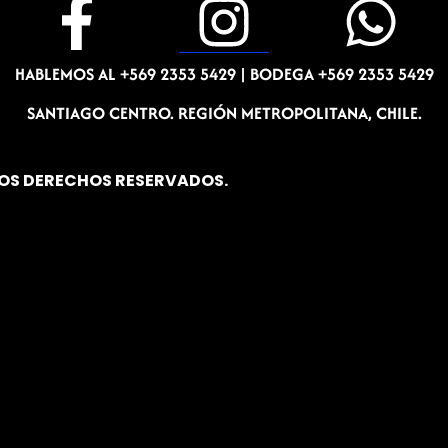
F
I
W
a
n
h
HABLEMOS AL +569 2353 5429 |
BODEGA +569 2353 5429
c
s
a
SANTIAGO CENTRO. REGIÓN METROPOLITANA, CHILE.
e
t
t
LOS DERECHOS RESERVADOS.
b
a
s
o
g
a
o
r
p
k
a
p