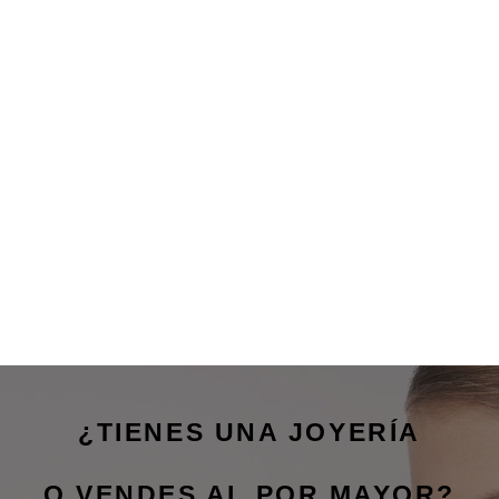
¿TIENES UNA JOYERÍA
O VENDES AL POR MAYOR?