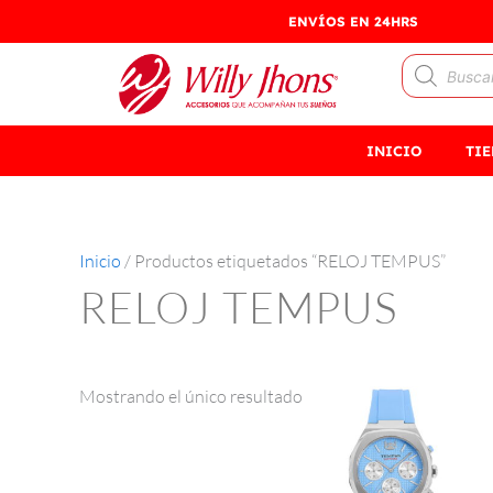
Ir
ENVÍOS EN 24HRS
al
Búsqueda
contenido
de
productos
INICIO
TI
Inicio
/ Productos etiquetados “RELOJ TEMPUS”
RELOJ TEMPUS
Este
Mostrando el único resultado
producto
tiene
múltiples