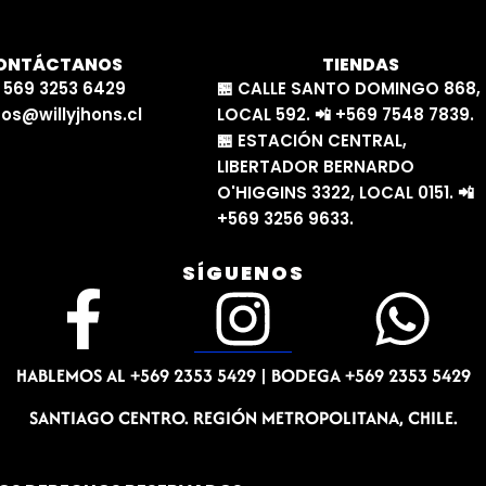
ONTÁCTANOS
TIENDAS
 569 3253 6429
🏪 CALLE SANTO DOMINGO 868,
os@willyjhons.cl
LOCAL 592. 📲 +569 7548 7839.
🏪 ESTACIÓN CENTRAL,
LIBERTADOR BERNARDO
O'HIGGINS 3322, LOCAL 0151. 📲
+569 3256 9633.
SÍGUENOS
F
I
W
a
n
h
HABLEMOS AL +569 2353 5429 |
BODEGA +569 2353 5429
c
s
a
SANTIAGO CENTRO. REGIÓN METROPOLITANA, CHILE.