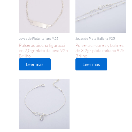
Joyas de Plata Italiana 925
Joyas de Plata Italiana 925
Pulseras piocha figuracci
Pulsera circones y balines
en 2,0gr plata italiana 925
de 3,2gr plata italiana 925
Brilho
Brilho
Leer más
Leer más