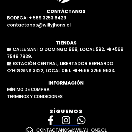
CONTÁCTANOS
BODEGA: + 569 3253 6429
contactanos@willyjhons.cl
TIENDAS
🏪 CALLE SANTO DOMINGO 868, LOCAL 592. 📲 +569
7548 7839.
🏪 ESTACIÓN CENTRAL, LIBERTADOR BERNARDO
O'HIGGINS 3322, LOCAL 0151. 📲 +569 3256 9633.
INFORMACIÓN
MÍNIMO DE COMPRA
TERMINOS Y CONDICIONES
SÍGUENOS
F
I
W
a
n
h
CONTACTANOS@WILLYJHONS.CL