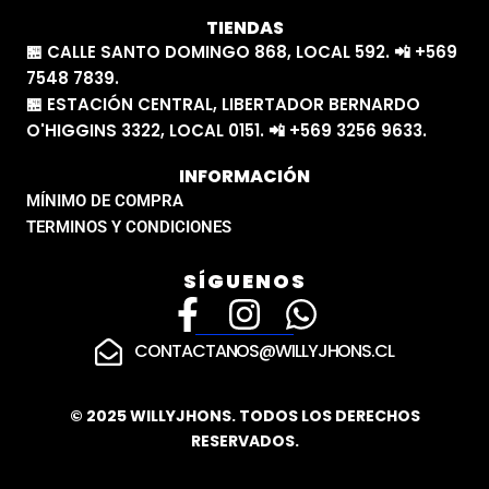
TIENDAS
🏪 CALLE SANTO DOMINGO 868, LOCAL 592. 📲 +569
7548 7839.
🏪 ESTACIÓN CENTRAL, LIBERTADOR BERNARDO
O'HIGGINS 3322, LOCAL 0151. 📲 +569 3256 9633.
INFORMACIÓN
MÍNIMO DE COMPRA
TERMINOS Y CONDICIONES
SÍGUENOS
F
I
W
a
n
h
CONTACTANOS@WILLYJHONS.CL
c
s
a
e
t
t
© 2025 WILLYJHONS. TODOS LOS DERECHOS
RESERVADOS.
b
a
s
o
g
a