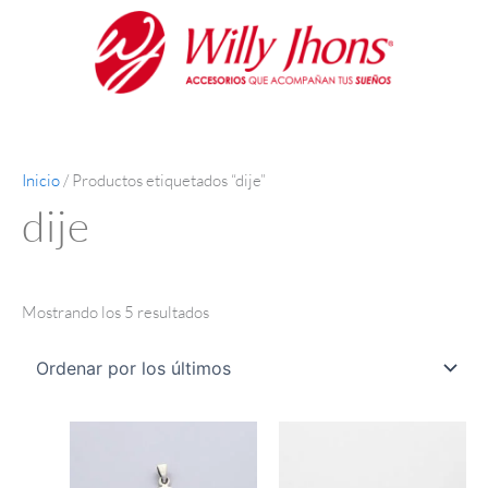
Ir
Ordenado
al
por
contenido
los
últimos
Inicio
/ Productos etiquetados “dije”
dije
Mostrando los 5 resultados