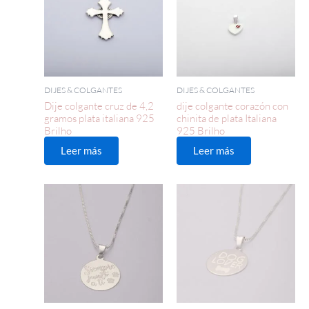
DIJES & COLGANTES
DIJES & COLGANTES
Dije colgante cruz de 4,2
dije colgante corazón con
gramos plata italiana 925
chinita de plata Italiana
Brilho
925 Brilho
Leer más
Leer más