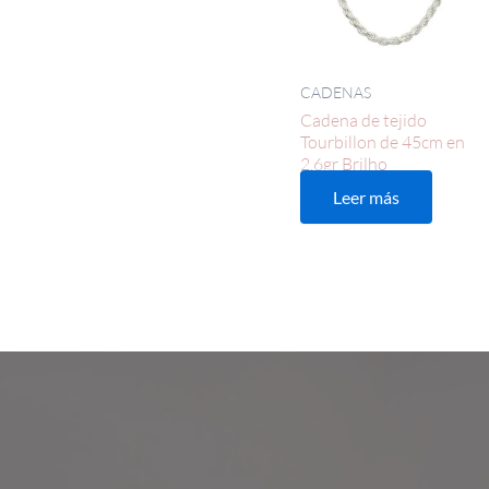
CADENAS
Cadena de tejido
Tourbillon de 45cm en
2,6gr Brilho
Leer más