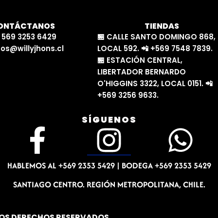
ONTÁCTANOS
TIENDAS
 569 3253 6429
🏪 CALLE SANTO DOMINGO 868,
os@willyjhons.cl
LOCAL 592. 📲 +569 7548 7839.
🏪 ESTACIÓN CENTRAL,
LIBERTADOR BERNARDO
O'HIGGINS 3322, LOCAL 0151. 📲
+569 3256 9633.
SÍGUENOS
F
I
W
a
n
h
HABLEMOS AL +569 2353 5429 |
BODEGA +569 2353 5429
c
s
a
SANTIAGO CENTRO. REGIÓN METROPOLITANA, CHILE.
LOS DERECHOS RESERVADOS.