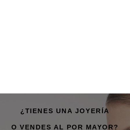
¿TIENES UNA JOYERÍA
O VENDES AL POR MAYOR?