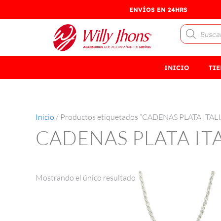
Ir
ENVÍOS EN 24HRS
al
Búsqueda
contenido
de
productos
INICIO
TI
Inicio
/ Productos etiquetados “CADENAS PLATA ITAL
CADENAS PLATA IT
Mostrando el único resultado