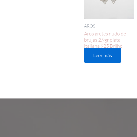
AROS
Aros aretes nudo de
brujas 2,9gr plata
italiana 925 Brilho
Leer más