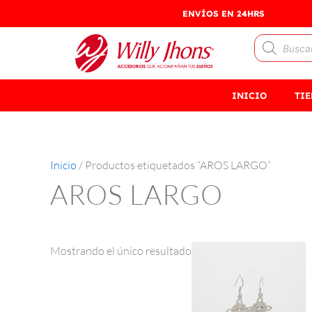
Ir
ENVÍOS EN 24HRS
al
Búsqueda
contenido
de
productos
INICIO
TI
Inicio
/ Productos etiquetados “AROS LARGO”
AROS LARGO
Mostrando el único resultado