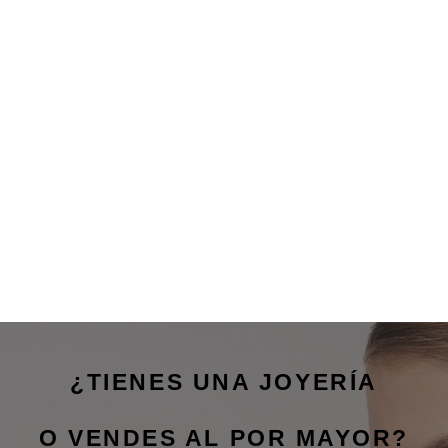
¿TIENES UNA JOYERÍA
O VENDES AL POR MAYOR?