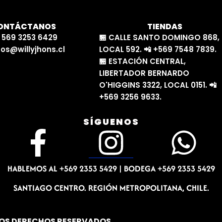
ONTÁCTANOS
TIENDAS
 569 3253 6429
🏪 CALLE SANTO DOMINGO 868,
os@willyjhons.cl
LOCAL 592. 📲 +569 7548 7839.
🏪 ESTACIÓN CENTRAL,
LIBERTADOR BERNARDO
O'HIGGINS 3322, LOCAL 0151. 📲
+569 3256 9633.
SÍGUENOS
F
I
W
a
n
h
HABLEMOS AL +569 2353 5429 |
BODEGA +569 2353 5429
c
s
a
SANTIAGO CENTRO. REGIÓN METROPOLITANA, CHILE.
LOS DERECHOS RESERVADOS.