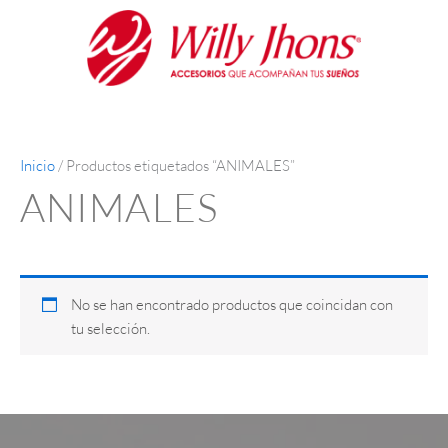
Ir
al
contenido
Inicio
/ Productos etiquetados “ANIMALES”
ANIMALES
No se han encontrado productos que coincidan con
tu selección.