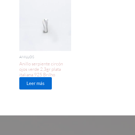
ANILLOS
Anillo serpiente circón
ojos verde 2,3gr plata
italiana 925 Brilho
Leer más