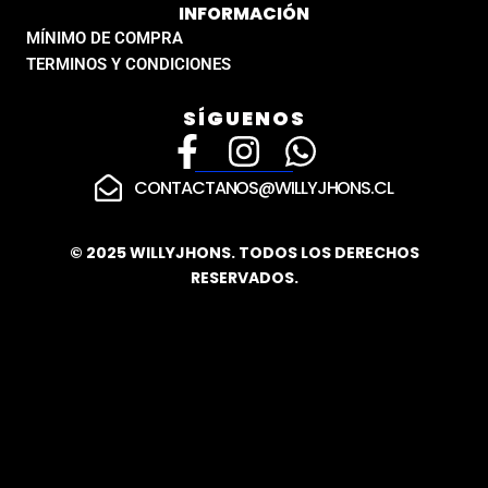
INFORMACIÓN
MÍNIMO DE COMPRA
TERMINOS Y CONDICIONES
SÍGUENOS
F
I
W
a
n
h
CONTACTANOS@WILLYJHONS.CL
c
s
a
e
t
t
© 2025 WILLYJHONS. TODOS LOS DERECHOS
RESERVADOS.
b
a
s
o
g
a
o
r
p
k
a
p
-
m
f