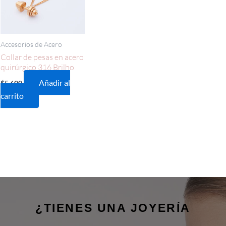
Accesorios de Acero
Collar de pesas en acero
quirúrgico 316 Brilho
Añadir al
$
5.600
carrito
¿TIENES UNA JOYERÍA