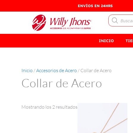
Ir
Ordenado
ENVÍOS EN 24HRS
al
por
Búsqueda
contenido
los
de
últimos
productos
INICIO
TI
Inicio
/
Accesorios de Acero
/ Collar de Acero
Collar de Acero
Mostrando los 2 resultados