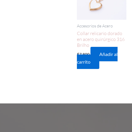
Accesorios de Acero
Collar relicario dorado
en acero quirúrgico 316
Brilho
Añadir al
$
7.800
carrito