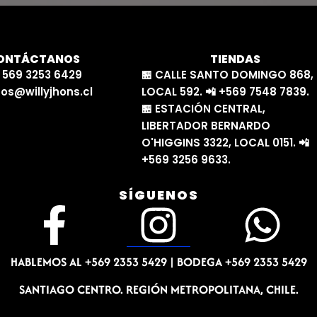
ONTÁCTANOS
TIENDAS
 569 3253 6429
🏪 CALLE SANTO DOMINGO 868,
os@willyjhons.cl
LOCAL 592. 📲 +569 7548 7839.
🏪 ESTACIÓN CENTRAL,
LIBERTADOR BERNARDO
O'HIGGINS 3322, LOCAL 0151. 📲
+569 3256 9633.
SÍGUENOS
F
I
W
a
n
h
HABLEMOS AL +569 2353 5429 |
BODEGA +569 2353 5429
c
s
a
SANTIAGO CENTRO. REGIÓN METROPOLITANA, CHILE.