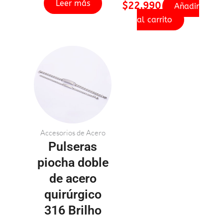
Leer más
$
22.990
Añadir
al carrito
Accesorios de Acero
Pulseras
piocha doble
de acero
quirúrgico
316 Brilho