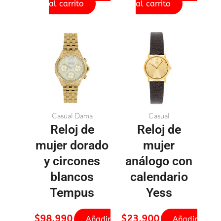
al carrito
al carrito
Casual Dama
Casual
Reloj de
Reloj de
mujer dorado
mujer
y circones
análogo con
blancos
calendario
Tempus
Yess
$
98.990
$
23.900
Añadir
Añadir