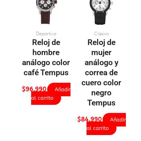
Deportivo
Clásico
Reloj de
Reloj de
hombre
mujer
análogo color
análogo y
café Tempus
correa de
cuero color
$
96.990
Añadir
negro
al carrito
Tempus
$
84.990
Añadir
al carrito