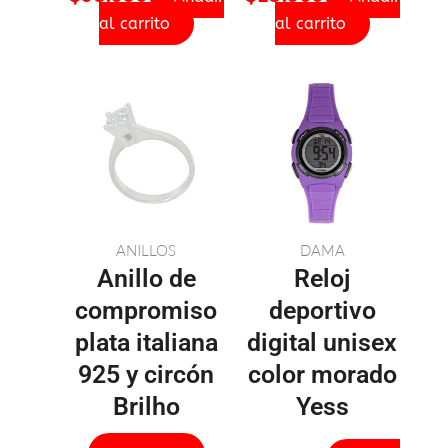
al carrito
al carrito
ANILLOS
DAMA
Anillo de
Reloj
compromiso
deportivo
plata italiana
digital unisex
925 y circón
color morado
Brilho
Yess