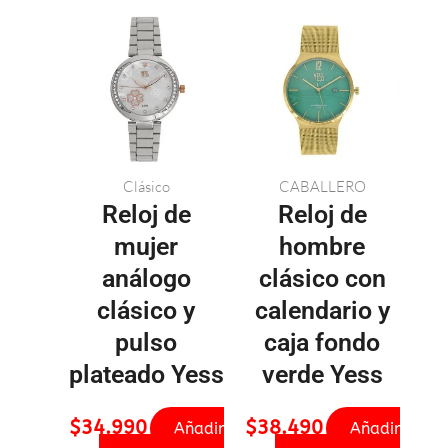
Clásico
CABALLERO
Reloj de
Reloj de
mujer
hombre
análogo
clásico con
clásico y
calendario y
pulso
caja fondo
plateado Yess
verde Yess
$
34.990
$
38.490
Añadir
Añadir